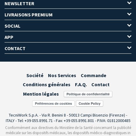
NEWSLETTER
LIVRAISONS PREMIUM
SOCIAL
APP
CONTACT
Société
Nos Services
Commande
Conditions générales
F.A.Q.
Contact
Mention légales
Préférences de cookies
TecniWork S.p.A. - Via R. Benini 8 - 50013 Campi Bisenzio (Firenze) -
ITALY - Tel: +39 055.8991.71 - Fax: +39 055.8991.801 - P.IVA: 01812000485
Conformément aux directives du Ministère de la Santé concernant la publicité
médicale sur les dispositifs médicaux, les dispositifs médico-diagnostiques in