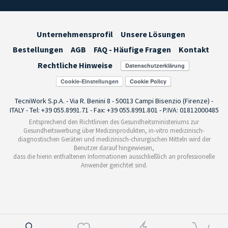
Unternehmensprofil
Unsere Lösungen
Bestellungen
AGB
FAQ - Häufige Fragen
Kontakt
Rechtliche Hinweise
Cookie-Einstellungen
TecniWork S.p.A. - Via R. Benini 8 - 50013 Campi Bisenzio (Firenze) -
ITALY - Tel: +39 055.8991.71 - Fax: +39 055.8991.801 - P.IVA: 01812000485
Entsprechend den Richtlinien des Gesundheitsministeriums zur
Gesundheitswerbung über Medizinprodukten, in-vitro medizinisch-
diagnostischen Geräten und medizinisch-chirurgischen Mitteln wird der
Benutzer darauf hingewiesen,
dass die hierin enthaltenen Informationen ausschließlich an professionelle
Anwender gerichtet sind.