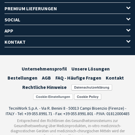
PREMIUM LIEFERUNGEN
SOCIAL
APP
KONTAKT
Unternehmensprofil
Unsere Lösungen
Bestellungen
AGB
FAQ - Häufige Fragen
Kontakt
Rechtliche Hinweise
Cookie-Einstellungen
TecniWork S.p.A. - Via R. Benini 8 - 50013 Campi Bisenzio (Firenze) -
ITALY - Tel: +39 055.8991.71 - Fax: +39 055.8991.801 - P.IVA: 01812000485
Entsprechend den Richtlinien des Gesundheitsministeriums zur
Gesundheitswerbung über Medizinprodukten, in-vitro medizinisch-
diagnostischen Geräten und medizinisch-chirurgischen Mitteln wird der