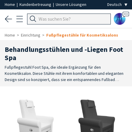
Home
|
Kundenbetreuung
|
Unsere Lösungen
Ai
Home
Einrichtung
Fußpflegestühle für Kosmetiksalons
Behandlungsstühlen und -Liegen Foot
Spa
Fußpflegestuhl Foot Spa, die ideale Ergänzung für den
Kosmetiksalon. Diese Stühle mit ihrem komfortablen und eleganten
Design sind so konzipiert, dass sie ein entspannendes Fußbad
während der Behandlungen bieten. Fußpflegestühle sind ein
wesentliches Element des Wellness-Angebots im Kosmetiksalon, da
sie Komfort, Design und Funktionalität perfekt miteinander
verbinden.