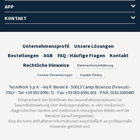
APP
KONTAKT
Unternehmensprofil
Unsere Lösungen
Bestellungen
AGB
FAQ - Häufige Fragen
Kontakt
Rechtliche Hinweise
Cookie-Einstellungen
TecniWork S.p.A. - Via R. Benini 8 - 50013 Campi Bisenzio (Firenze) -
ITALY - Tel: +39 055.8991.71 - Fax: +39 055.8991.801 - P.IVA: 01812000485
Entsprechend den Richtlinien des Gesundheitsministeriums zur
Gesundheitswerbung über Medizinprodukten, in-vitro medizinisch-
diagnostischen Geräten und medizinisch-chirurgischen Mitteln wird der
Benutzer darauf hingewiesen,
dass die hierin enthaltenen Informationen ausschließlich an professionelle
Anwender gerichtet sind.