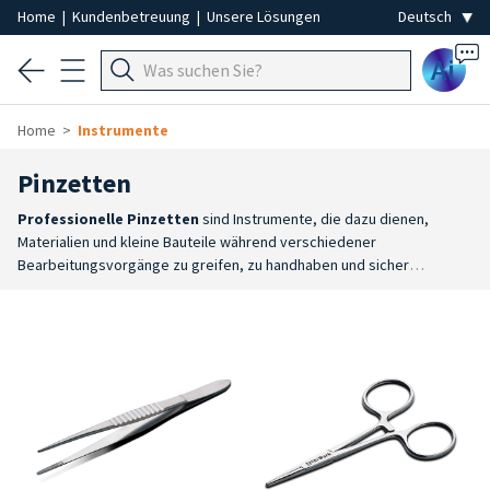
Home
|
Kundenbetreuung
|
Unsere Lösungen
Ai
Home
Instrumente
Pinzetten
Professionelle Pinzetten
sind Instrumente, die dazu dienen,
Materialien und kleine Bauteile während verschiedener
Bearbeitungsvorgänge zu greifen, zu handhaben und sicher
festzuhalten. Sie sind in verschiedenen Formen und Ausführungen
erhältlich, sodass Sie das Modell wählen können, das Ihren
spezifischen Anforderungen am besten entspricht.
Große Auswahl
:
Das Sortiment umfasst Mehrzweckzangen, Standardzangen,
Feilchenfeld-Modelle und selbstsichernde Zangen, die mit
verschiedenen Spitzenarten und Greifsystemen erhältlich
sind.
Maximale Kontrolle
: Die verschiedenen Ausführungen
ermöglichen präzises und stabiles Arbeiten, wobei das Instrument an
die jeweilige Anwendung und die erforderliche Handfertigkeit