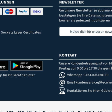
HLUNGEN
NEWSLETTER
Um unsere Newsletter zu abonniere
bestätigen Sie Ihre Datenschutzein
können sie jederzeit modifizieren
Melde dich für unseren news
 Sockets Layer Certificates
KONTAKT
Unsere Kundenbetreuung ist von M
Freitag von 9.00 bis 17.30 Uhr gern f
WhatsApp +39 334 639 8180
p für Ihr Gerät herunter
Email kundenservice@tecniwo
Kontaktieren Sie ihren Gebiet