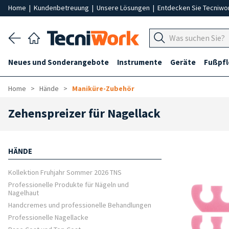
Home
|
Kundenbetreuung
|
Unsere Lösungen
|
Entdecken Sie Tecniwo
Neues und Sonderangebote
Instrumente
Geräte
Fußpf
Home
Hände
Maniküre-Zubehör
Zehenspreizer für Nagellack
HÄNDE
Kollektion Fruhjahr Sommer 2026 TNS
Professionelle Produkte für Nägeln und
Nagelhaut
Handcremes und professionelle Behandlungen
Professionelle Nagellacke