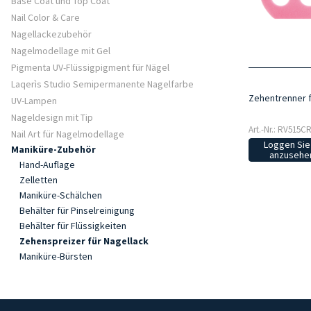
Base Coat und Top Coat
Nail Color & Care
Nagellackezubehör
Nagelmodellage mit Gel
Pigmenta UV-Flüssigpigment für Nägel
Laqerìs Studio Semipermanente Nagelfarbe
Zehentrenner f
UV-Lampen
Nageldesign mit Tip
Art.-Nr.: RV515C
Nail Art für Nagelmodellage
Loggen Sie 
Maniküre-Zubehör
anzusehen
Hand-Auflage
Zelletten
Maniküre-Schälchen
Behälter für Pinselreinigung
Behälter für Flüssigkeiten
Zehenspreizer für Nagellack
Maniküre-Bürsten