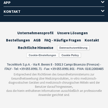
APP
KONTAKT
Unternehmensprofil
Unsere Lösungen
Bestellungen
AGB
FAQ - Häufige Fragen
Kontakt
Rechtliche Hinweise
Cookie-Einstellungen
TecniWork S.p.A. - Via R. Benini 8 - 50013 Campi Bisenzio (Firenze) -
ITALY - Tel: +39 055.8991.71 - Fax: +39 055.8991.801 - P.IVA: 01812000485
Entsprechend den Richtlinien des Gesundheitsministeriums zur
Gesundheitswerbung über Medizinprodukten, in-vitro medizinisch-
diagnostischen Geräten und medizinisch-chirurgischen Mitteln wird der
Benutzer darauf hingewiesen,
dass die hierin enthaltenen Informationen ausschließlich an professionelle
Anwender gerichtet sind.