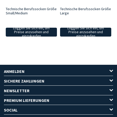
Technische Berufssocken Größe
Technische Berufssocken Größe
Small/Medium
Large
Loggen Sie sich ein, um
Loggen Sie sich ein, um
Preise anzusehen und
Preise anzusehen und
einzukaufen
einzukaufen
ANMELDEN
SICHERE ZAHLUNGEN
NEWSLETTER
PREMIUM LIEFERUNGEN
SOCIAL