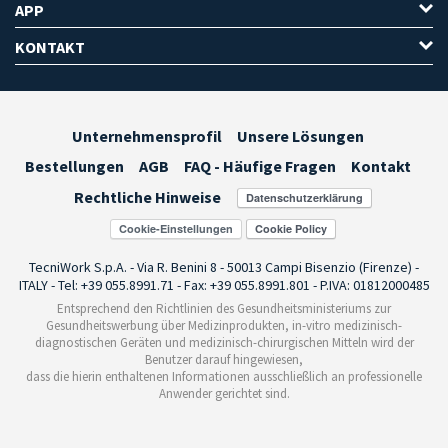
APP
KONTAKT
Unternehmensprofil
Unsere Lösungen
Bestellungen
AGB
FAQ - Häufige Fragen
Kontakt
Rechtliche Hinweise
Cookie-Einstellungen
TecniWork S.p.A. - Via R. Benini 8 - 50013 Campi Bisenzio (Firenze) -
ITALY - Tel: +39 055.8991.71 - Fax: +39 055.8991.801 - P.IVA: 01812000485
Entsprechend den Richtlinien des Gesundheitsministeriums zur
Gesundheitswerbung über Medizinprodukten, in-vitro medizinisch-
diagnostischen Geräten und medizinisch-chirurgischen Mitteln wird der
Benutzer darauf hingewiesen,
dass die hierin enthaltenen Informationen ausschließlich an professionelle
Anwender gerichtet sind.