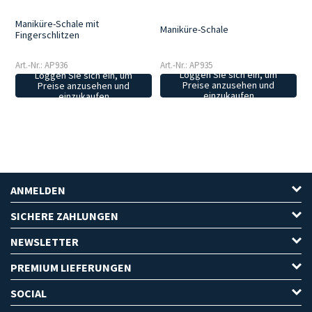
Maniküre-Schale mit
Maniküre-Schale
Fingerschlitzen
Art.-Nr.: AP935
Art.-Nr.: AP936
Loggen Sie sich ein, um
Loggen Sie sich ein, um
Preise anzusehen und
Preise anzusehen und
einzukaufen
einzukaufen
ANMELDEN
SICHERE ZAHLUNGEN
NEWSLETTER
PREMIUM LIEFERUNGEN
SOCIAL