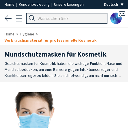
Home
|
Kundenbetreuung
|
Unsere Lösungen
Ai
Home
Hygiene
Verbrauchsmaterial für professionelle Kosmetik
Mundschutzmasken für Kosmetik
Gesichtsmasken für Kosmetik haben die wichtige Funktion, Nase und
Mund zu bedecken, um eine Barriere gegen Infektionserreger und
Krankheitserreger zu bilden. Sie sind notwendig, um nicht nur sich
selbst, sondern auch andere zu schützen.
Einweggesichtsmasken
sind auch ideal zum Schutz vor Staub, Smog, Bakterien und vielen
anderen äußeren Einflüssen. Chirurgische Masken und FFP2-Masken
zeichnen sich durch eine hohe Filterleistung aus und müssen den
ganzen Tag über einen optimalen Tragekomfort gewährleisten.
Sie
bieten eine hervorragende Passform und passen sich dank des
verstellbaren Nasenbügels und der elastischen Bänder, die hinter die
Ohren geführt werden, perfekt an die Gesichtsform an. Diese