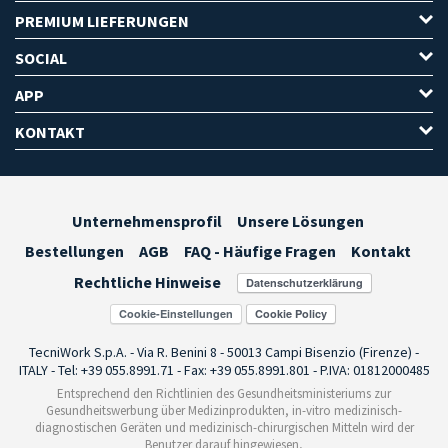
PREMIUM LIEFERUNGEN
SOCIAL
APP
KONTAKT
Unternehmensprofil
Unsere Lösungen
Bestellungen
AGB
FAQ - Häufige Fragen
Kontakt
Rechtliche Hinweise
Cookie-Einstellungen
TecniWork S.p.A. - Via R. Benini 8 - 50013 Campi Bisenzio (Firenze) -
ITALY - Tel: +39 055.8991.71 - Fax: +39 055.8991.801 - P.IVA: 01812000485
Entsprechend den Richtlinien des Gesundheitsministeriums zur
Gesundheitswerbung über Medizinprodukten, in-vitro medizinisch-
diagnostischen Geräten und medizinisch-chirurgischen Mitteln wird der
Benutzer darauf hingewiesen,