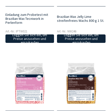
Einladung zum Probetest mit
Brazilian Wax Jelly Lime
Brazilian Wax Tecniwork in
streifenfreies Wachs 800 g 1 St.
Perlenform
Art.-Nr.: IPTW021
Art.-Nr.: NW246
Loggen Sie sich ein, um
Loggen Sie sich ein, um
Preise anzusehen und
Preise anzusehen und
einzukaufen
einzukaufen