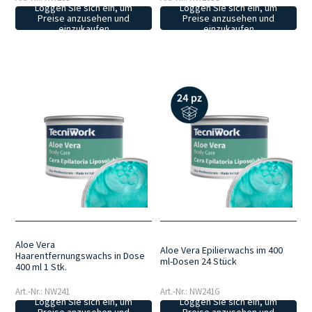
Loggen Sie sich ein, um
Loggen Sie sich ein, um
Preise anzusehen und
Preise anzusehen und
einzukaufen
einzukaufen
Aloe Vera
Aloe Vera Epilierwachs im 400
Haarentfernungswachs in Dose
ml-Dosen 24 Stück
400 ml 1 Stk.
Art.-Nr.: NW241
Art.-Nr.: NW241G
Loggen Sie sich ein, um
Loggen Sie sich ein, um
Preise anzusehen und
Preise anzusehen und