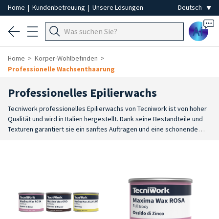
Home
|
Kundenbetreuung
|
Unsere Lösungen
Ai
Home
Körper-Wohlbefinden
Professionelle Wachsenthaarung
Professionelles Epilierwachs
Tecniwork professionelles Epilierwachs von Tecniwork ist von hoher
Qualität und wird in Italien hergestellt. Dank seine Bestandteile und
Texturen garantiert sie ein sanftes Auftragen und eine schonende
Entfernung unerwünschter Haare für eine präzise, lang anhaltende
und rückstandsfreie Epilation. Unser Epilierwachs ist sanft und für alle
Hauttypen geeignet, von normaler bis hin zu sehr empfindlicher Haut.
Erhältlich in Dosen, Kartuschen oder Perlen.