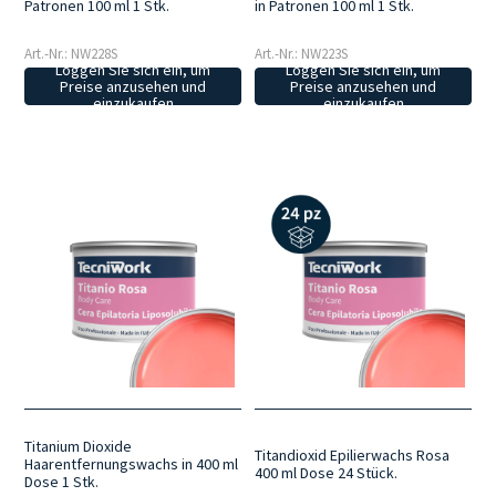
Patronen 100 ml 1 Stk.
in Patronen 100 ml 1 Stk.
Art.-Nr.: NW228S
Art.-Nr.: NW223S
Loggen Sie sich ein, um
Loggen Sie sich ein, um
Preise anzusehen und
Preise anzusehen und
einzukaufen
einzukaufen
Titanium Dioxide
Titandioxid Epilierwachs Rosa
Haarentfernungswachs in 400 ml
400 ml Dose 24 Stück.
Dose 1 Stk.