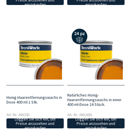
einzukaufen
einzukaufen
Natürliches Honig-
Honig-Haarentfernungswachs in
Haarentfernungswachs in einer
Dose 400 ml 1 Stk.
400 ml-Dose 24 Stück.
Art.-Nr.: NW243
Art.-Nr.: NW243G
Loggen Sie sich ein, um
Loggen Sie sich ein, um
Preise anzusehen und
Preise anzusehen und
einzukaufen
einzukaufen