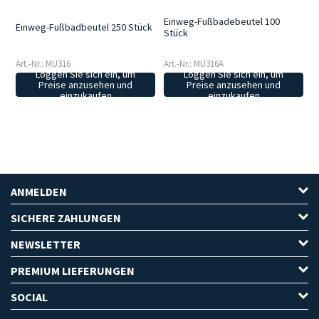
Einweg-Fußbadebeutel 100
Einweg-Fußbadbeutel 250 Stück
Stück
Art.-Nr.: MU316
Art.-Nr.: MU316A
Loggen Sie sich ein, um
Loggen Sie sich ein, um
Preise anzusehen und
Preise anzusehen und
einzukaufen
einzukaufen
ANMELDEN
SICHERE ZAHLUNGEN
NEWSLETTER
PREMIUM LIEFERUNGEN
SOCIAL