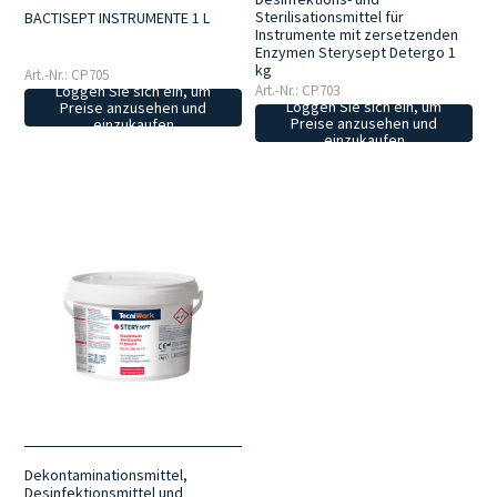
Sterilisationsmittel für
BACTISEPT INSTRUMENTE 1 L
Instrumente mit zersetzenden
Enzymen Sterysept Detergo 1
kg
Art.-Nr.: CP705
Loggen Sie sich ein, um
Art.-Nr.: CP703
Loggen Sie sich ein, um
Preise anzusehen und
Preise anzusehen und
einzukaufen
einzukaufen
Dekontaminationsmittel,
Desinfektionsmittel und