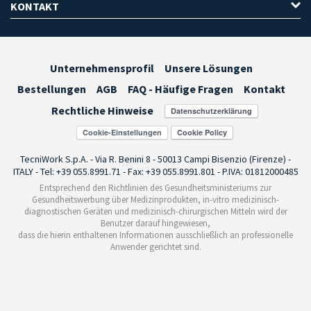
KONTAKT
Unternehmensprofil
Unsere Lösungen
Bestellungen
AGB
FAQ - Häufige Fragen
Kontakt
Rechtliche Hinweise
Cookie-Einstellungen
TecniWork S.p.A. - Via R. Benini 8 - 50013 Campi Bisenzio (Firenze) -
ITALY - Tel: +39 055.8991.71 - Fax: +39 055.8991.801 - P.IVA: 01812000485
Entsprechend den Richtlinien des Gesundheitsministeriums zur
Gesundheitswerbung über Medizinprodukten, in-vitro medizinisch-
diagnostischen Geräten und medizinisch-chirurgischen Mitteln wird der
Benutzer darauf hingewiesen,
dass die hierin enthaltenen Informationen ausschließlich an professionelle
Anwender gerichtet sind.