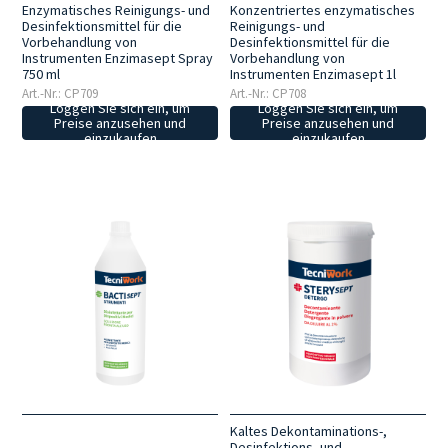
Enzymatisches Reinigungs- und
Konzentriertes enzymatisches
Desinfektionsmittel für die
Reinigungs- und
Vorbehandlung von
Desinfektionsmittel für die
Instrumenten Enzimasept Spray
Vorbehandlung von
750 ml
Instrumenten Enzimasept 1l
Art.-Nr.: CP709
Art.-Nr.: CP708
Loggen Sie sich ein, um
Loggen Sie sich ein, um
Preise anzusehen und
Preise anzusehen und
einzukaufen
einzukaufen
Kaltes Dekontaminations-,
Desinfektions- und