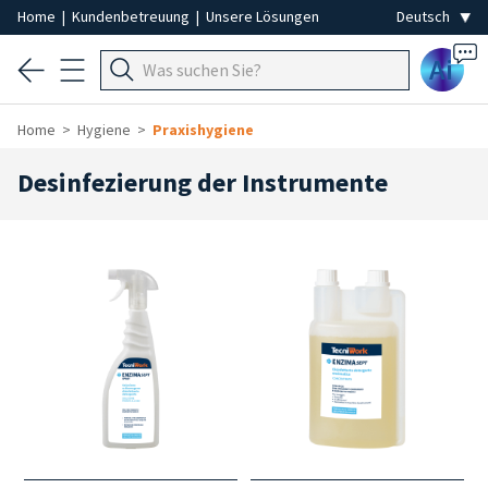
Home
|
Kundenbetreuung
|
Unsere Lösungen
Ai
Home
Hygiene
Praxishygiene
Desinfezierung der Instrumente