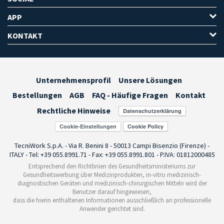
APP
KONTAKT
Unternehmensprofil
Unsere Lösungen
Bestellungen
AGB
FAQ - Häufige Fragen
Kontakt
Rechtliche Hinweise
Cookie-Einstellungen
TecniWork S.p.A. - Via R. Benini 8 - 50013 Campi Bisenzio (Firenze) -
ITALY - Tel: +39 055.8991.71 - Fax: +39 055.8991.801 - P.IVA: 01812000485
Entsprechend den Richtlinien des Gesundheitsministeriums zur
Gesundheitswerbung über Medizinprodukten, in-vitro medizinisch-
diagnostischen Geräten und medizinisch-chirurgischen Mitteln wird der
Benutzer darauf hingewiesen,
dass die hierin enthaltenen Informationen ausschließlich an professionelle
Anwender gerichtet sind.