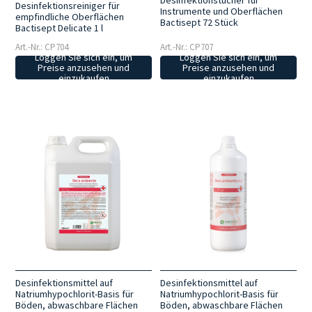
Desinfektionstücher für
Desinfektionsreiniger für
Instrumente und Oberflächen
empfindliche Oberflächen
Bactisept 72 Stück
Bactisept Delicate 1 l
Art.-Nr.: CP704
Art.-Nr.: CP707
Loggen Sie sich ein, um
Loggen Sie sich ein, um
Preise anzusehen und
Preise anzusehen und
einzukaufen
einzukaufen
Desinfektionsmittel auf
Desinfektionsmittel auf
Natriumhypochlorit-Basis für
Natriumhypochlorit-Basis für
Böden, abwaschbare Flächen
Böden, abwaschbare Flächen