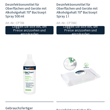
Desinfektionsmittel für
Desinfektionsmittel für
Oberflächen und Geräte mit
Oberflächen und Geräte mit
Alkoholgehalt 70° Bactisept
Alkoholgehalt 70° Bactisept
Spray 500 ml
Spray 1 l
Art.-Nr.: CP706
Art.-Nr.: CP706C
Loggen Sie sich ein, um
Loggen Sie sich ein, um
Preise anzusehen und
Preise anzusehen und
einzukaufen
einzukaufen
Gebrauchsfertiger