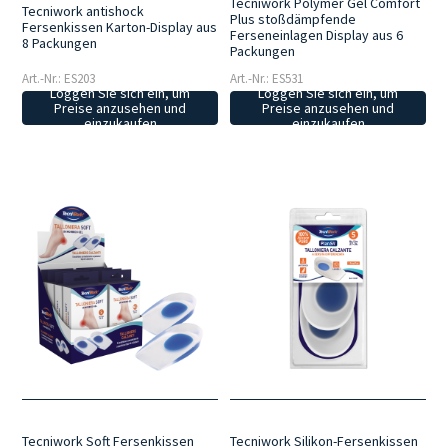
Tecniwork Polymer Gel Comfort
Tecniwork antishock
Plus stoßdämpfende
Fersenkissen Karton-Display aus
Ferseneinlagen Display aus 6
8 Packungen
Packungen
Art.-Nr.: ES203
Art.-Nr.: ES531
Loggen Sie sich ein, um
Loggen Sie sich ein, um
Preise anzusehen und
Preise anzusehen und
einzukaufen
einzukaufen
Tecniwork Soft Fersenkissen
Tecniwork Silikon-Fersenkissen