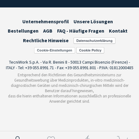
Unternehmensprofil
Unsere Lösungen
Bestellungen
AGB
FAQ - Häufige Fragen
Kontakt
Rechtliche Hinweise
Cookie-Einstellungen
TecniWork S.p.A. - Via R. Benini 8 - 50013 Campi Bisenzio (Firenze) -
ITALY - Tel: +39 055.8991.71 - Fax: +39 055.8991.801 - P.IVA: 01812000485
Entsprechend den Richtlinien des Gesundheitsministeriums zur
Gesundheitswerbung über Medizinprodukten, in-vitro medizinisch-
diagnostischen Geräten und medizinisch-chirurgischen Mitteln wird der
Benutzer darauf hingewiesen,
dass die hierin enthaltenen Informationen ausschließlich an professionelle
Anwender gerichtet sind.