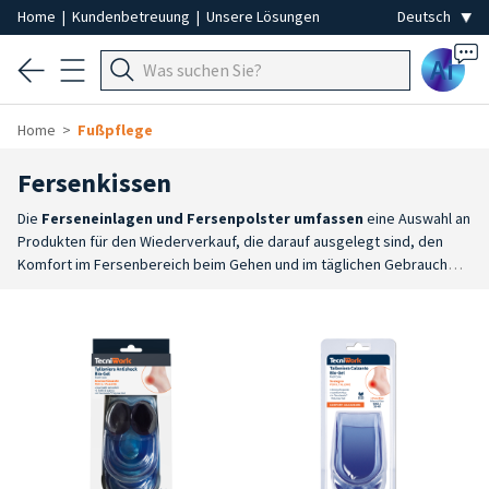
Home
|
Kundenbetreuung
|
Unsere Lösungen
Ai
Home
Fußpflege
Fersenkissen
Die
Ferseneinlagen und Fersenpolster umfassen
eine Auswahl an
Produkten für den Wiederverkauf, die darauf ausgelegt sind, den
Komfort im Fersenbereich beim Gehen und im täglichen Gebrauch
von Schuhen zu verbessern. Sie sind in verschiedenen Materialien
und Ausführungen erhältlich und stellen eine praktische Lösung dar,
um die Aufstandsflächen zu dämpfen und den Komfort für den Fuß zu
erhöhen.
Komfort und Dämpfung
: Das Sortiment umfasst
Ferseneinlagen und Erhöhungen, die dazu beitragen, Stöße zu
absorbieren und den Druck im Fersenbereich beim Gehen besser zu
verteilen.
Große Auswahl
: Erhältlich sind Ferseneinlagen aus Gel,
Bio-Gel und Silikon sowie stoßdämpfende Erhöhungen und Modelle
mit unterschiedlichen Formen und Eigenschaften, um den