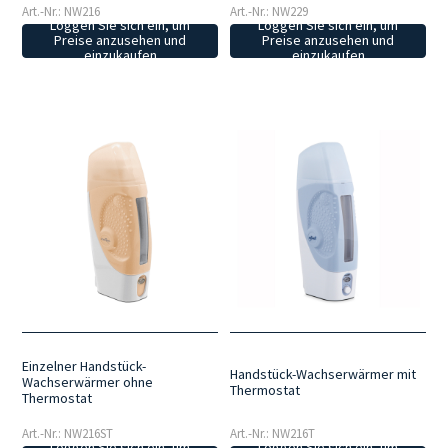
Art.-Nr.: NW216
Art.-Nr.: NW229
Loggen Sie sich ein, um
Loggen Sie sich ein, um
Preise anzusehen und
Preise anzusehen und
einzukaufen
einzukaufen
Einzelner Handstück-
Handstück-Wachserwärmer mit
Wachserwärmer ohne
Thermostat
Thermostat
Art.-Nr.: NW216ST
Art.-Nr.: NW216T
Loggen Sie sich ein, um
Loggen Sie sich ein, um