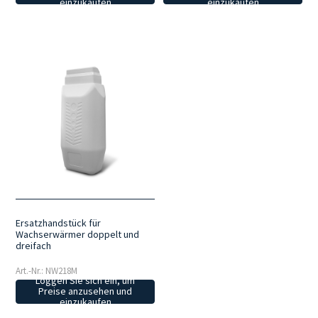
einzukaufen
einzukaufen
Ersatzhandstück für
Wachserwärmer doppelt und
dreifach
Art.-Nr.: NW218M
Loggen Sie sich ein, um
Preise anzusehen und
einzukaufen