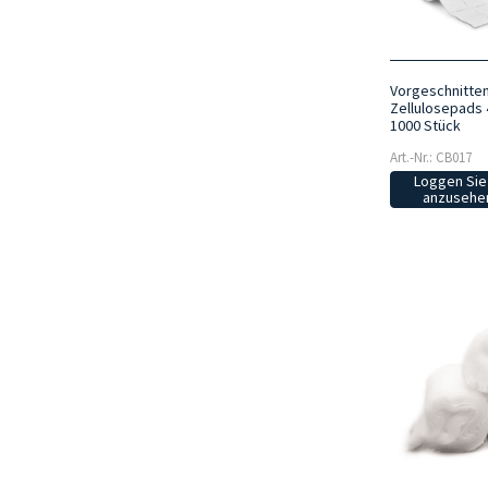
Vorgeschnitten
Zellulosepads 4
1000 Stück
Art.-Nr.: CB017
Loggen Sie 
anzusehen