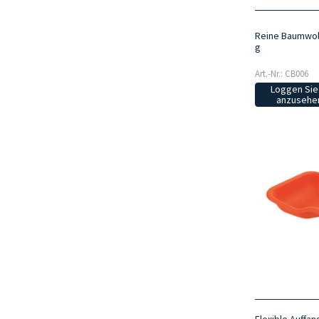
Reine Baumwoll
g
Art.-Nr.: CB006
Loggen Sie 
anzusehen