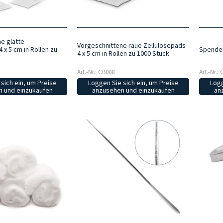
e glatte
Vorgeschnittene raue Zellulosepads
Spender
 x 5 cm in Rollen zu
4 x 5 cm in Rollen zu 1000 Stück
Art.-Nr.: CB008
Art.-Nr.:
Loggen Sie sich ein, um Preise
Logg
sich ein, um Preise
anzusehen und einzukaufen
an
 und einzukaufen