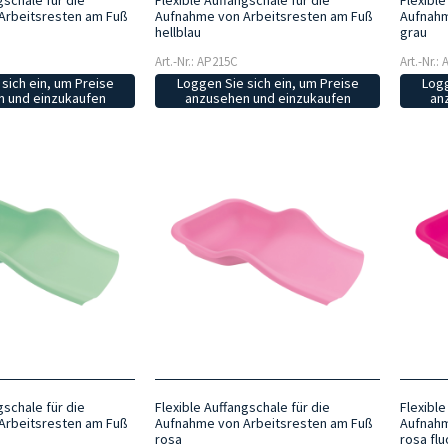
gschale für die
Flexible Auffangschale für die
Flexible
Arbeitsresten am Fuß
Aufnahme von Arbeitsresten am Fuß
Aufnahm
hellblau
grau
Art.-Nr.: AP215C
Art.-Nr.:
sich ein, um Preise
Loggen Sie sich ein, um Preise
Logg
 und einzukaufen
anzusehen und einzukaufen
an
gschale für die
Flexible Auffangschale für die
Flexible
Arbeitsresten am Fuß
Aufnahme von Arbeitsresten am Fuß
Aufnahm
rosa
rosa flu