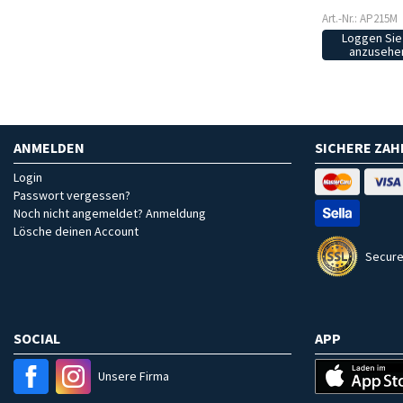
Art.-Nr.: AP215M
Loggen Sie 
anzusehen
ANMELDEN
SICHERE ZA
Login
Passwort vergessen?
Noch nicht angemeldet? Anmeldung
Lösche deinen Account
Secure
SOCIAL
APP
Unsere Firma