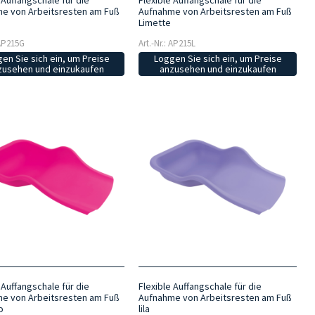
 Auffangschale für die
Flexible Auffangschale für die
e von Arbeitsresten am Fuß
Aufnahme von Arbeitsresten am Fuß
Limette
 AP215G
Art.-Nr.: AP215L
en Sie sich ein, um Preise
Loggen Sie sich ein, um Preise
zusehen und einzukaufen
anzusehen und einzukaufen
 Auffangschale für die
Flexible Auffangschale für die
e von Arbeitsresten am Fuß
Aufnahme von Arbeitsresten am Fuß
o
lila