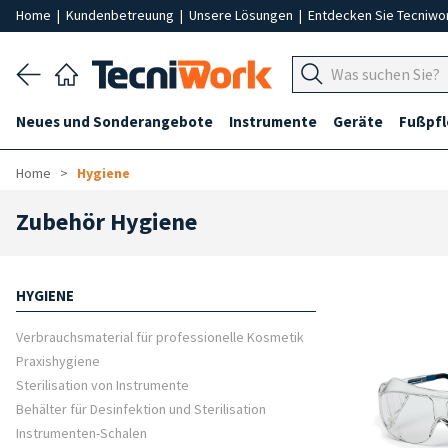
Home
|
Kundenbetreuung
|
Unsere Lösungen
|
Entdecken Sie Tecniwo
Neues und Sonderangebote
Instrumente
Geräte
Fußpf
Home
Hygiene
Zubehör Hygiene
HYGIENE
Verbrauchsmaterial für professionelle Kosmetik
Praxishygiene
Sterilisation von Instrumente
Behälter für Desinfektion und Sterilisation
Instrumenten-Schalen