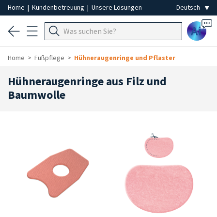
Home
|
Kundenbetreuung
|
Unsere Lösungen
Ai
Home
Fußpflege
Hühneraugenringe und Pflaster
Hühneraugenringe aus Filz und
Baumwolle