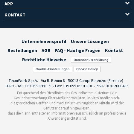
APP
KONTAKT
Unternehmensprofil
Unsere Lösungen
Bestellungen
AGB
FAQ - Häufige Fragen
Kontakt
Rechtliche Hinweise
Cookie-Einstellungen
TecniWork S.p.A. - Via R. Benini 8 - 50013 Campi Bisenzio (Firenze) -
ITALY - Tel: +39 055.8991.71 - Fax: +39 055.8991.801 - P.IVA: 01812000485
Entsprechend den Richtlinien des Gesundheitsministeriums zur
Gesundheitswerbung über Medizinprodukten, in-vitro medizinisch-
diagnostischen Geräten und medizinisch-chirurgischen Mitteln wird der
Benutzer darauf hingewiesen,
dass die hierin enthaltenen Informationen ausschließlich an professionelle
Anwender gerichtet sind.