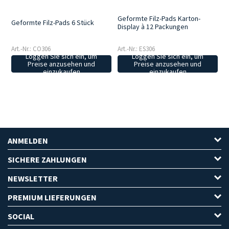
Geformte Filz-Pads Karton-
Geformte Filz-Pads 6 Stück
Display à 12 Packungen
Art.-Nr.: CO306
Art.-Nr.: ES306
Loggen Sie sich ein, um
Loggen Sie sich ein, um
Preise anzusehen und
Preise anzusehen und
einzukaufen
einzukaufen
ANMELDEN
SICHERE ZAHLUNGEN
NEWSLETTER
PREMIUM LIEFERUNGEN
SOCIAL