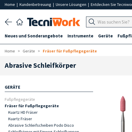
Home
|
Kundenbetreuung
|
Unsere Lösungen
|
Entdecken Sie Tecniwo
Neues und Sonderangebote
Instrumente
Geräte
Fußpf
Home
Geräte
Fräser für Fußpflegegeräte
Abrasive Schleifkörper
GERÄTE
Fußpflegegeräte
Fräser für Fußpflegegeräte
Kuartz HD Fräser
Kuartz Fräser
Abrasive Schleifscheiben Podo Disco
Schleifkörper mit Einweg-Schleifkappen