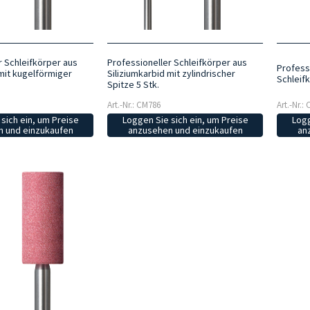
r Schleifkörper aus
Professioneller Schleifkörper aus
Profess
 mit kugelförmiger
Siliziumkarbid mit zylindrischer
Schleif
Spitze 5 Stk.
Art.-Nr.: CM786
Art.-Nr.:
sich ein, um Preise
Loggen Sie sich ein, um Preise
Logg
 und einzukaufen
anzusehen und einzukaufen
an