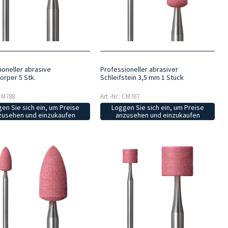
ioneller abrasive
Professioneller abrasiver
örper 5 Stk.
Schleifstein 3,5 mm 1 Stück
 CM788
Art.-Nr.: CM767
en Sie sich ein, um Preise
Loggen Sie sich ein, um Preise
zusehen und einzukaufen
anzusehen und einzukaufen