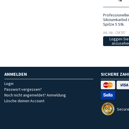
Professionelle
Siliziumkarbid 
Spitze 5 Stk.
Art.-Nr.: CM787
Loggen Sie 
anzusehen
ANMELDEN
SICHERE ZA
Login
Passwort vergessen?
Noch nicht angemeldet? Anmeldung
Lösche deinen Account
Secure