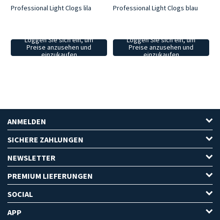
Professional Light Clogs lila
Professional Light Clogs blau
Loggen Sie sich ein, um
Loggen Sie sich ein, um
Preise anzusehen und
Preise anzusehen und
einzukaufen
einzukaufen
ANMELDEN
SICHERE ZAHLUNGEN
NEWSLETTER
PREMIUM LIEFERUNGEN
SOCIAL
APP