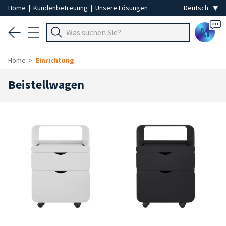
Home
|
Kundenbetreuung
|
Unsere Lösungen
Ai
Home
Einrichtung
Beistellwagen