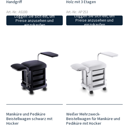
Holz mit 3 Etagen
Handgriff
Art.-Nr.: AP253
Art.-Nr.: AS100
Loggen Sie sich ein, um
Loggen Sie sich ein, um
Preise anzusehen und
Preise anzusehen und
einzukaufen
einzukaufen
Maniküre und Pediküre
Weißer Mehrzweck-
Beistellwagen schwarz mit
Beistellwagen für Maniküre und
Hocker
Pediküre mit Hocker