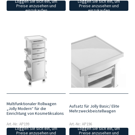
Loggen Sie sich ein, um
Loggen Sie sich ein, um
Preise anzusehen und
Preise anzusehen und
einzukaufen
einzukaufen
Multifunktionaler Rollwagen
Aufsatz für Jolly Basic/ Elite
„Jolly Modern“ für die
Mehrzweckbeistellwagen
Einrichtung von Kosmetiksalons
Art.-Nr.: AP199
Art.-Nr.: AP196
Loggen Sie sich ein, um
Loggen Sie sich ein, um
Preise anzusehen und
Preise anzusehen und