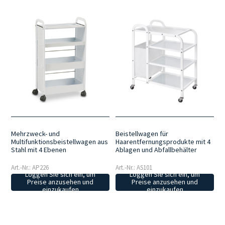
Mehrzweck- und
Beistellwagen für
Multifunktionsbeistellwagen aus
Haarentfernungsprodukte mit 4
Stahl mit 4 Ebenen
Ablagen und Abfallbehälter
Art.-Nr.: AP226
Art.-Nr.: AS101
Loggen Sie sich ein, um
Loggen Sie sich ein, um
Preise anzusehen und
Preise anzusehen und
einzukaufen
einzukaufen