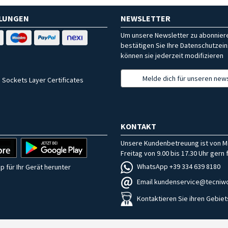
HLUNGEN
NEWSLETTER
Um unsere Newsletter zu abonniere
bestätigen Sie Ihre Datenschutzein
können sie jederzeit modifizieren
Melde dich für unseren news
 Sockets Layer Certificates
KONTAKT
Unsere Kundenbetreuung ist von M
Freitag von 9.00 bis 17.30 Uhr gern f
WhatsApp +39 334 639 8180
p für Ihr Gerät herunter
Email kundenservice@tecniwo
Kontaktieren Sie ihren Gebiet