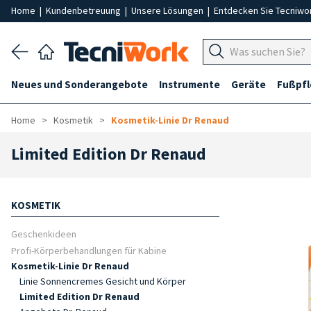
Home
|
Kundenbetreuung
|
Unsere Lösungen
|
Entdecken Sie Tecniwo
Neues und Sonderangebote
Instrumente
Geräte
Fußpf
Home
Kosmetik
Kosmetik-Linie Dr Renaud
Limited Edition Dr Renaud
KOSMETIK
Geschenkideen
Profi-Körperbehandlungen für Kabine
Kosmetik-Linie Dr Renaud
Linie Sonnencremes Gesicht und Körper
Limited Edition Dr Renaud