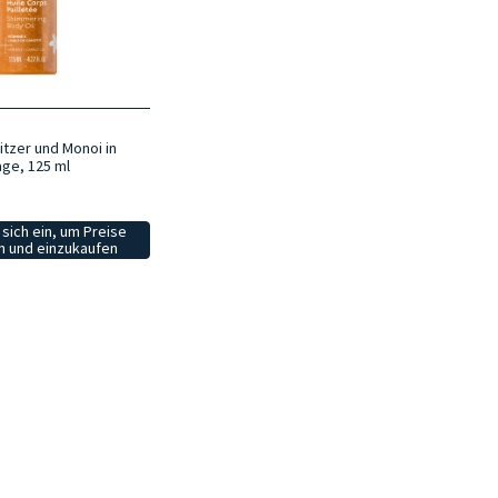
itzer und Monoi in
lage, 125 ml
sich ein, um Preise
 und einzukaufen