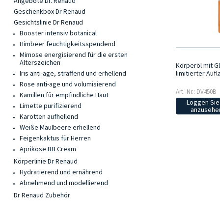
Angebote Dr. Renaud
Geschenkbox Dr Renaud
Gesichtslinie Dr Renaud
Booster intensiv botanical
Himbeer feuchtigkeitsspendend
Mimose energisierend für die ersten
Alterszeichen
Körperöl mit Gl
limitierter Auf
Iris anti-age, straffend und erhellend
Rose anti-age und volumisierend
Art.-Nr.: DV450B
Kamillen für empfindliche Haut
Loggen Sie 
Limette purifizierend
anzusehen
Karotten aufhellend
Weiße Maulbeere erhellend
Feigenkaktus für Herren
Aprikose BB Cream
Körperlinie Dr Renaud
Hydratierend und ernährend
Abnehmend und modellierend
Dr Renaud Zubehör