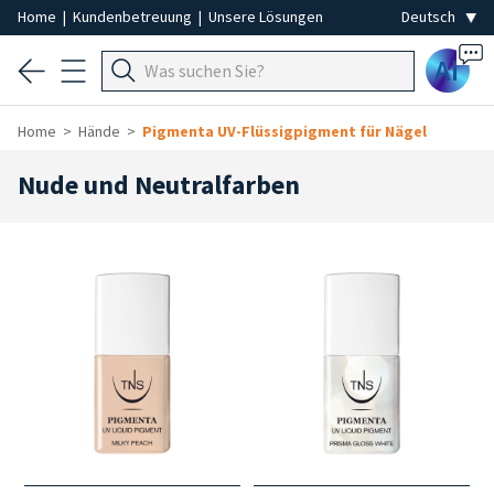
Home
|
Kundenbetreuung
|
Unsere Lösungen
Ai
Home
Hände
Pigmenta UV-Flüssigpigment für Nägel
Nude und Neutralfarben