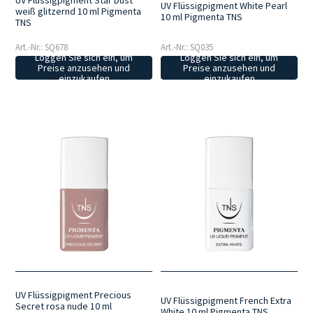
UV Flüssigpigment Star Dust
UV Flüssigpigment White Pearl
weiß glitzernd 10 ml Pigmenta
10 ml Pigmenta TNS
TNS
Art.-Nr.: SQ678
Art.-Nr.: SQ035
Loggen Sie sich ein, um
Loggen Sie sich ein, um
Preise anzusehen und
Preise anzusehen und
einzukaufen
einzukaufen
UV Flüssigpigment Precious
UV Flüssigpigment French Extra
Secret rosa nude 10 ml
White 10 ml Pigmenta TNS