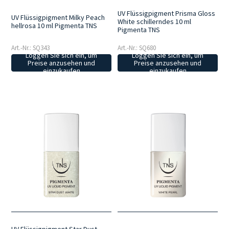
UV Flüssigpigment Prisma Gloss
UV Flüssigpigment Milky Peach
White schillerndes 10 ml
hellrosa 10 ml Pigmenta TNS
Pigmenta TNS
Art.-Nr.: SQ343
Art.-Nr.: SQ680
Loggen Sie sich ein, um
Loggen Sie sich ein, um
Preise anzusehen und
Preise anzusehen und
einzukaufen
einzukaufen