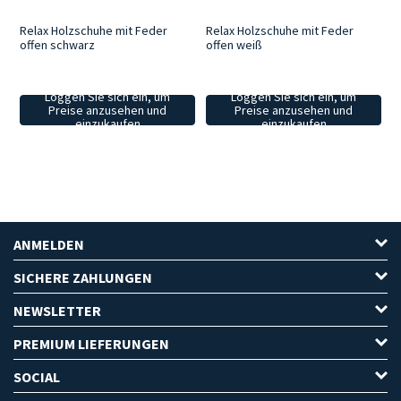
Relax Holzschuhe mit Feder
Relax Holzschuhe mit Feder
offen schwarz
offen weiß
Loggen Sie sich ein, um
Loggen Sie sich ein, um
Preise anzusehen und
Preise anzusehen und
einzukaufen
einzukaufen
ANMELDEN
SICHERE ZAHLUNGEN
NEWSLETTER
PREMIUM LIEFERUNGEN
SOCIAL