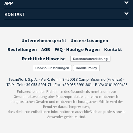
APP
KONTAKT
Unternehmensprofil
Unsere Lösungen
Bestellungen
AGB
FAQ - Häufige Fragen
Kontakt
Rechtliche Hinweise
Cookie-Einstellungen
TecniWork S.p.A. - Via R. Benini 8 - 50013 Campi Bisenzio (Firenze) -
ITALY - Tel: +39 055.8991.71 - Fax: +39 055.8991.801 - P.IVA: 01812000485
Entsprechend den Richtlinien des Gesundheitsministeriums zur
Gesundheitswerbung über Medizinprodukten, in-vitro medizinisch-
diagnostischen Geräten und medizinisch-chirurgischen Mitteln wird der
Benutzer darauf hingewiesen,
dass die hierin enthaltenen Informationen ausschließlich an professionelle
Anwender gerichtet sind.