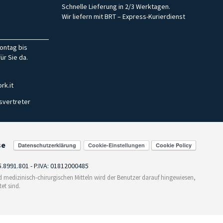
Schnelle Lieferung in 2/3 Werktagen.
Wir liefern mit BRT – Express-Kurierdienst
ontag bis
ür Sie da.
rk.it
svertreter
se
Cookie-Einstellungen
55.8991.801 - P.IVA: 01812000485
medizinisch-chirurgischen Mitteln wird der Benutzer darauf hingewiesen,
et sind.