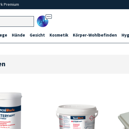
rk Premium
Ai
lege
Hände
Gesicht
Kosmetik
Körper-Wohlbefinden
Hyg
en