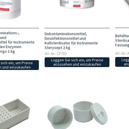
minations-,
Dekontaminationsmittel,
Behälte
 und
Desinfektionsmittel und
Sterilis
ittel für Instrumente
Kaltsterilisator für Instrumente
Fassung
den Enzymen
Sterysept 2 kg
ergo 1 kg
Art.-Nr.:
Art.-Nr.: CP702
Logg
Loggen Sie sich ein, um Preise
sich ein, um Preise
an
anzusehen und einzukaufen
 und einzukaufen