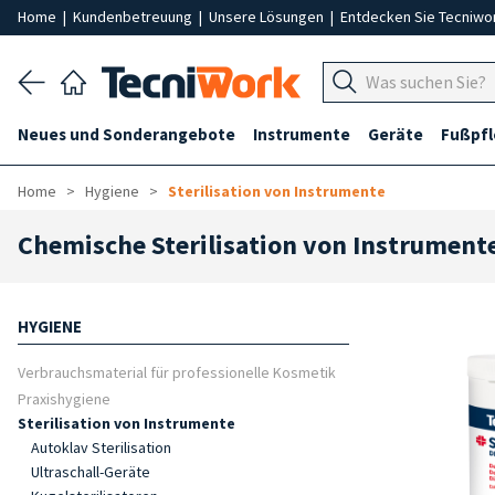
Home
|
Kundenbetreuung
|
Unsere Lösungen
|
Entdecken Sie Tecniwo
Neues und Sonderangebote
Instrumente
Geräte
Fußpf
Home
Hygiene
Sterilisation von Instrumente
Chemische Sterilisation von Instrument
HYGIENE
Verbrauchsmaterial für professionelle Kosmetik
Praxishygiene
Sterilisation von Instrumente
Autoklav Sterilisation
Ultraschall-Geräte