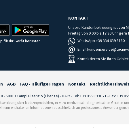
KONTAKT
Unsere Kundenbetreuung ist von M
Freitag von 9.00 bis 17.30 Uhr gern f
WhatsApp +39 334 639 8180
p für Ihr Gerät herunter
Email kundenservice@tecniwo
Kontaktieren Sie ihren Gebiet
en
AGB
FAQ - Häufige Fragen
Kontakt
Rechtliche Hinwei
i 8 - 50013 Campi Bisenzio (Firenze) - ITALY - Tel: +39 055.8991.71 - Fax: +39 0
tswerbung über Medizinprodukten, in-vitro medizinisch-diagnostischen Geräten und 
e hierin enthaltenen Informationen ausschließlich an professionelle Anwender gericht