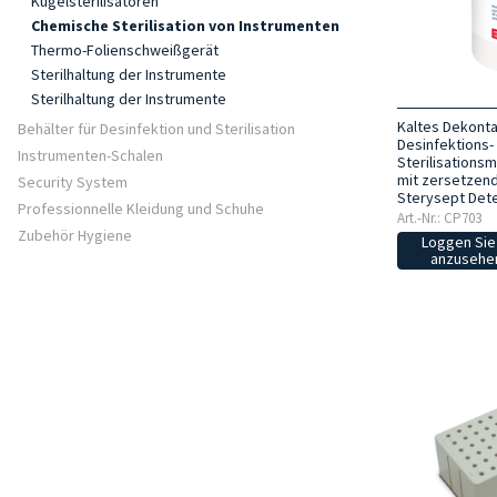
Kugelsterilisatoren
Chemische Sterilisation von Instrumenten
Thermo-Folienschweißgerät
Sterilhaltung der Instrumente
Sterilhaltung der Instrumente
Kaltes Dekonta
Behälter für Desinfektion und Sterilisation
Desinfektions-
Instrumenten-Schalen
Sterilisationsm
mit zersetzen
Security System
Sterysept Det
Professionnelle Kleidung und Schuhe
Art.-Nr.: CP703
Zubehör Hygiene
Loggen Sie 
anzusehen