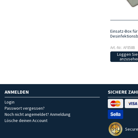
Einsatz-Box für
Desinfektionsb
Art.-Nr.: AF858B
Loggen Sie 
anzusehen
ANMELDEN
SICHERE ZA
Login
Passwort vergessen?
Noch nicht angemeldet? Anmeldung
Lösche deinen Account
Secure