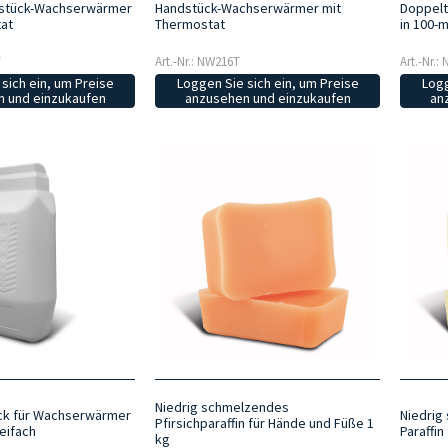
Doppelt
dstück-Wachserwärmer
Handstück-Wachserwärmer mit
in 100-
at
Thermostat
Art.-Nr.
T
Art.-Nr.: NW216T
Logg
sich ein, um Preise
Loggen Sie sich ein, um Preise
an
 und einzukaufen
anzusehen und einzukaufen
Niedrig schmelzendes
Niedrig
ck für Wachserwärmer
Pfirsichparaffin für Hände und Füße 1
Paraffin
eifach
kg