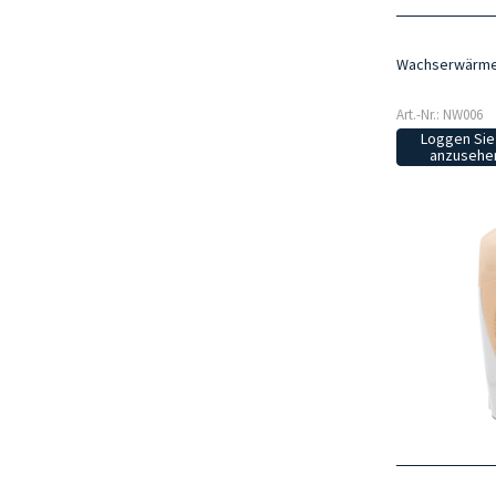
Wachserwärmer
Art.-Nr.: NW006
Loggen Sie 
anzusehen