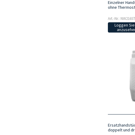
Einzelner Han
ohne Thermost
Art.-Nr.: NW216S
Loggen Sie 
anzusehen
Ersatzhandstü
doppelt und dr