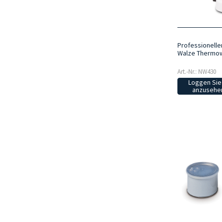
Professionell
Walze Thermo
Art.-Nr.: NW430
Loggen Sie 
anzusehen