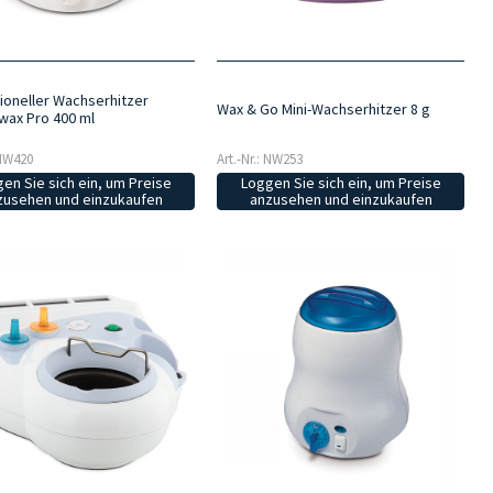
ioneller Wachserhitzer
Wax & Go Mini-Wachserhitzer 8 g
ax Pro 400 ml
 NW420
Art.-Nr.: NW253
en Sie sich ein, um Preise
Loggen Sie sich ein, um Preise
zusehen und einzukaufen
anzusehen und einzukaufen