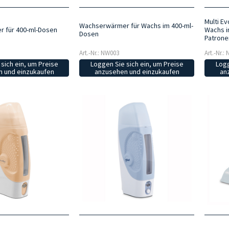
Multi E
Wachserwärmer für Wachs im 400-ml-
 für 400-ml-Dosen
Wachs i
Dosen
Patrone
Art.-Nr.: NW003
Art.-Nr.:
sich ein, um Preise
Loggen Sie sich ein, um Preise
Logg
 und einzukaufen
anzusehen und einzukaufen
an