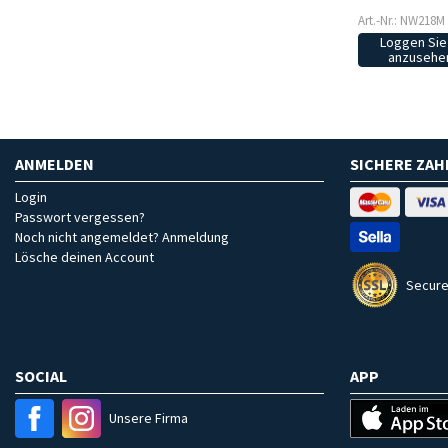
Art.-Nr.: NW218M
Loggen Sie 
anzusehen
ANMELDEN
SICHERE ZA
Login
Passwort vergessen?
Noch nicht angemeldet? Anmeldung
Lösche deinen Account
Secure
SOCIAL
APP
Unsere Firma