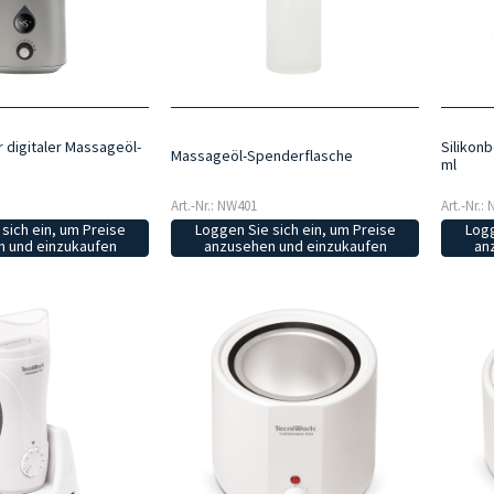
r digitaler Massageöl-
Silikon
Massageöl-Spenderflasche
ml
Art.-Nr.: NW401
Art.-Nr.:
sich ein, um Preise
Loggen Sie sich ein, um Preise
Logg
 und einzukaufen
anzusehen und einzukaufen
an