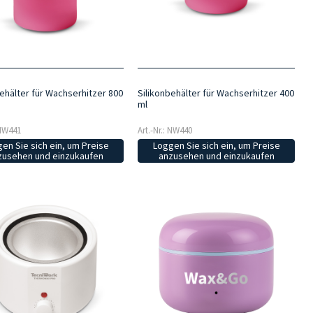
behälter für Wachserhitzer 800
Silikonbehälter für Wachserhitzer 400
ml
 NW441
Art.-Nr.: NW440
en Sie sich ein, um Preise
Loggen Sie sich ein, um Preise
zusehen und einzukaufen
anzusehen und einzukaufen