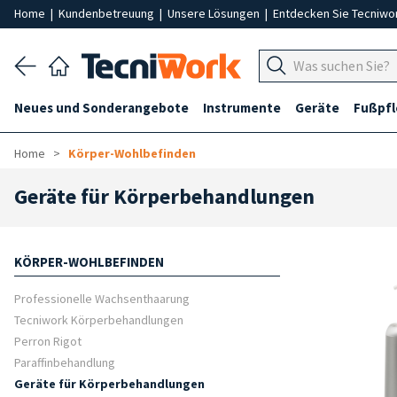
Home
|
Kundenbetreuung
|
Unsere Lösungen
|
Entdecken Sie Tecniwo
Neues und Sonderangebote
Instrumente
Geräte
Fußpf
Home
Körper-Wohlbefinden
Geräte für Körperbehandlungen
KÖRPER-WOHLBEFINDEN
Professionelle Wachsenthaarung
Tecniwork Körperbehandlungen
Perron Rigot
Paraffinbehandlung
Geräte für Körperbehandlungen