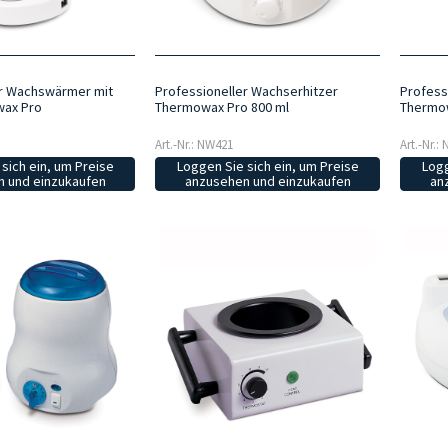
er Wachswärmer mit
Professioneller Wachserhitzer
Profess
wax Pro
Thermowax Pro 800 ml
Thermow
Art.-Nr.: NW421
Art.-Nr.:
sich ein, um Preise
Loggen Sie sich ein, um Preise
Logg
 und einzukaufen
anzusehen und einzukaufen
an