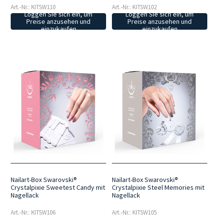
Art.-Nr.: KITSW110
Art.-Nr.: KITSW102
Loggen Sie sich ein, um
Loggen Sie sich ein, um
Preise anzusehen und
Preise anzusehen und
einzukaufen
einzukaufen
Nailart-Box Swarovski®
Nailart-Box Swarovski®
Crystalpixie Sweetest Candy mit
Crystalpixie Steel Memories mit
Nagellack
Nagellack
Art.-Nr.: KITSW106
Art.-Nr.: KITSW105