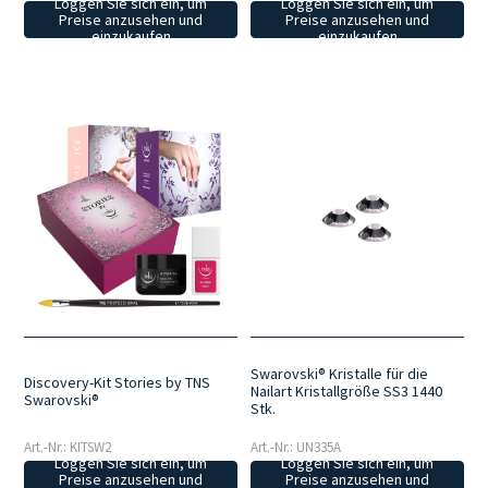
Loggen Sie sich ein, um
Loggen Sie sich ein, um
Preise anzusehen und
Preise anzusehen und
einzukaufen
einzukaufen
Swarovski® Kristalle für die
Discovery-Kit Stories by TNS
Nailart Kristallgröße SS3 1440
Swarovski®
Stk.
Art.-Nr.: KITSW2
Art.-Nr.: UN335A
Loggen Sie sich ein, um
Loggen Sie sich ein, um
Preise anzusehen und
Preise anzusehen und