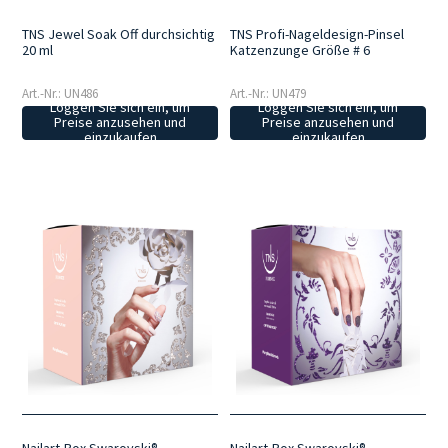
TNS Jewel Soak Off durchsichtig
TNS Profi-Nageldesign-Pinsel
20 ml
Katzenzunge Größe # 6
Art.-Nr.: UN486
Art.-Nr.: UN479
Loggen Sie sich ein, um
Loggen Sie sich ein, um
Preise anzusehen und
Preise anzusehen und
einzukaufen
einzukaufen
Nailart-Box Swarovski®
Nailart-Box Swarovski®