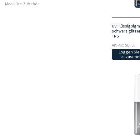
Maniküre-Zubehör
UV Flüssigpigm
schwarz glitze
TNS
Art.-Nr.: SQ705
Loggen Sie 
anzusehen