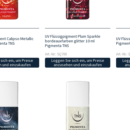
UV Flüssigpigment Plum Sparkle
ent Calipso Metallic
UV Flüs
bordeauxfarben glitter 10 ml
enta TNS
Pigmen
Pigmenta TNS
Art.-Nr.: SQ700
Art.-Nr.:
sich ein, um Preise
Loggen Sie sich ein, um Preise
Logg
 und einzukaufen
anzusehen und einzukaufen
an