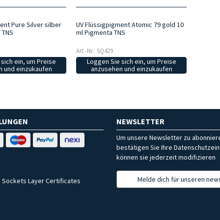
nt Pure Silver silber
UV Flüssigpigment Atomic 79 gold 10
a TNS
ml Pigmenta TNS
Art.-Nr.: SQ429
sich ein, um Preise
Loggen Sie sich ein, um Preise
 und einzukaufen
anzusehen und einzukaufen
HLUNGEN
NEWSLETTER
Um unsere Newsletter zu abonniere
bestätigen Sie Ihre Datenschutzein
können sie jederzeit modifizieren
Melde dich für unseren news
 Sockets Layer Certificates