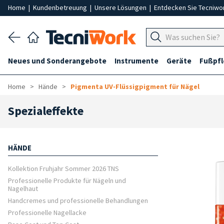
Home
|
Kundenbetreuung
|
Unsere Lösungen
|
Entdecken Sie Tecniwo
Neues und Sonderangebote
Instrumente
Geräte
Fußpf
Home
Hände
Pigmenta UV-Flüssigpigment für Nägel
Spezialeffekte
HÄNDE
Kollektion Fruhjahr Sommer 2026 TNS
Professionelle Produkte für Nägeln und
Nagelhaut
Handcremes und professionelle Behandlungen
Professionelle Nagellacke