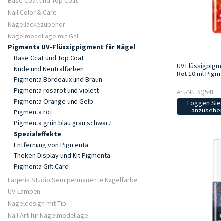
Base Coat und Top Coat
Nail Color & Care
Nagellackezubehör
Nagelmodellage mit Gel
Pigmenta UV-Flüssigpigment für Nägel
Base Coat und Top Coat
UV Flüssigpigm
Nude und Neutralfarben
Rot 10 ml Pigm
Pigmenta Bordeaux und Braun
Pigmenta rosarot und violett
Art.-Nr.: SQ541
Pigmenta Orange und Gelb
Loggen Sie 
anzusehen
Pigmenta rot
Pigmenta grün blau grau schwarz
Spezialeffekte
Entfernung von Pigmenta
Theken-Display und Kit Pigmenta
Pigmenta Gift Card
Laqerìs Studio Semipermanente Nagelfarbe
UV-Lampen
Nageldesign mit Tip
Nail Art für Nagelmodellage