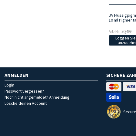
UV Flüssigpigme
10 ml Pigment
Art.-Nr.: SQ499
Loggen Sie 
anzusehen
ANMELDEN
SICHERE ZA
Login
Passwort vergessen?
Noch nicht angemeldet? Anmeldung
Lösche deinen Account
Secure