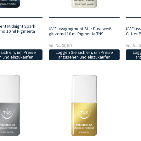
ent Midnight Spark
UV Flüssigpigment Star Dust weiß
UV Flüs
rnd 10 ml Pigmenta
glitzernd 10 ml Pigmenta TNS
Glitter 
Art.-Nr.: SQ678
Art.-Nr.:
sich ein, um Preise
Loggen Sie sich ein, um Preise
Logg
 und einzukaufen
anzusehen und einzukaufen
an