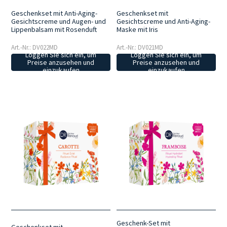
Geschenkset mit Anti-Aging-
Geschenkset mit
Gesichtscreme und Augen- und
Gesichtscreme und Anti-Aging-
Lippenbalsam mit Rosenduft
Maske mit Iris
Art.-Nr.: DV022MD
Art.-Nr.: DV021MD
Loggen Sie sich ein, um
Loggen Sie sich ein, um
Preise anzusehen und
Preise anzusehen und
einzukaufen
einzukaufen
Geschenk-Set mit