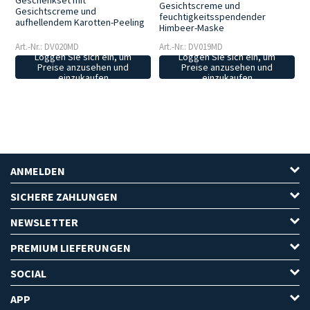
Geschenkset mit
Gesichtscreme und
Gesichtscreme und
feuchtigkeitsspendender
aufhellendem Karotten-Peeling
Himbeer-Maske
Art.-Nr.: DV020MD
Art.-Nr.: DV019MD
Loggen Sie sich ein, um
Loggen Sie sich ein, um
Preise anzusehen und
Preise anzusehen und
einzukaufen
einzukaufen
ANMELDEN
SICHERE ZAHLUNGEN
NEWSLETTER
PREMIUM LIEFERUNGEN
SOCIAL
APP