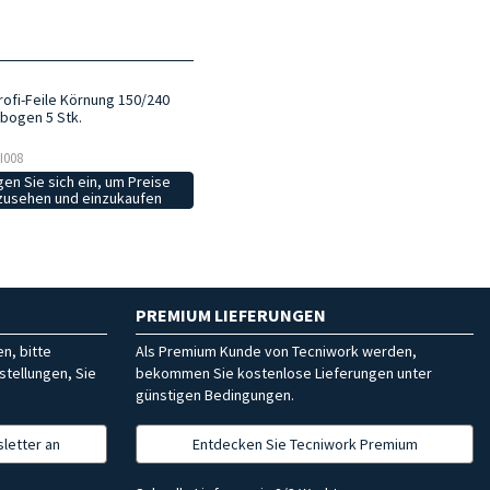
rofi-Feile Körnung 150/240
bogen 5 Stk.
LI008
en Sie sich ein, um Preise
zusehen und einzukaufen
PREMIUM LIEFERUNGEN
n, bitte
Als Premium Kunde von Tecniwork werden,
stellungen, Sie
bekommen Sie kostenlose Lieferungen unter
günstigen Bedingungen.
letter an
Entdecken Sie Tecniwork Premium