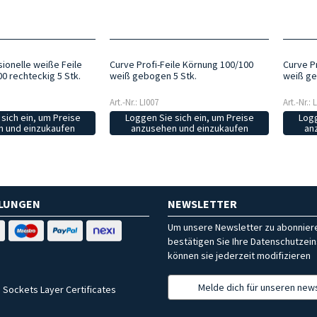
ionelle weiße Feile
Curve Profi-Feile Körnung 100/100
Curve P
0 rechteckig 5 Stk.
weiß gebogen 5 Stk.
weiß ge
Art.-Nr.: LI007
Art.-Nr.: 
sich ein, um Preise
Loggen Sie sich ein, um Preise
Logg
 und einzukaufen
anzusehen und einzukaufen
an
HLUNGEN
NEWSLETTER
Um unsere Newsletter zu abonniere
bestätigen Sie Ihre Datenschutzein
können sie jederzeit modifizieren
Melde dich für unseren news
 Sockets Layer Certificates