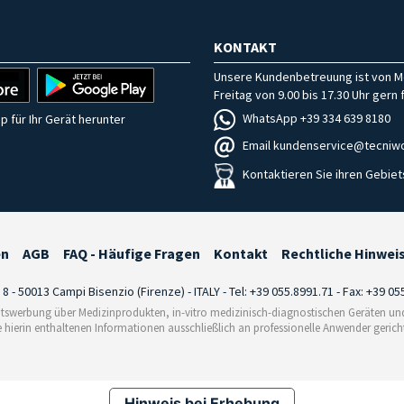
KONTAKT
Unsere Kundenbetreuung ist von M
Freitag von 9.00 bis 17.30 Uhr gern f
WhatsApp +39 334 639 8180
p für Ihr Gerät herunter
Email kundenservice@tecniwo
Kontaktieren Sie ihren Gebiet
en
AGB
FAQ - Häufige Fragen
Kontakt
Rechtliche Hinwei
i 8 - 50013 Campi Bisenzio (Firenze) - ITALY - Tel: +39 055.8991.71 - Fax: +39 0
tswerbung über Medizinprodukten, in-vitro medizinisch-diagnostischen Geräten und 
e hierin enthaltenen Informationen ausschließlich an professionelle Anwender gericht
Hinweis bei Erhebung