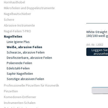
Hornhauthobel
Mikrofeilen und Doppelinstrumente
Nagelhautschieber
Schere
Abrasive Instrumente
Nagel-Feilen T-PRO
White-Straight 
180/180 weiß g
Nagelfeilen
Linie Igiene Plus
Art.-Nr.: LI002
Weiße, abrasive Feilen
Loggen Sie 
Schwarze, abrasive Feilen
anzusehen
Desifezierbare, abrasive Feilen
Polierende Feilen
Edelstahl-Feilen
Saphir Nagelfeilen
Sonstige abrasiven Feilen
Professionelle Pinzetten für Kosmetik
Pinzetten
Komedonen-Entferner
Instrumenten-Schalen