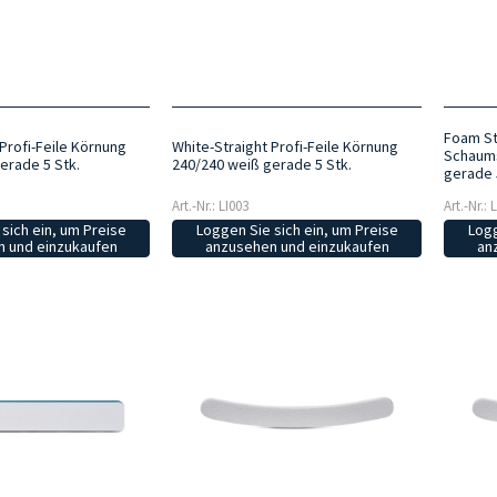
Foam Str
Profi-Feile Körnung
White-Straight Profi-Feile Körnung
Schaums
erade 5 Stk.
240/240 weiß gerade 5 Stk.
gerade 
Art.-Nr.: LI003
Art.-Nr.: 
sich ein, um Preise
Loggen Sie sich ein, um Preise
Logg
 und einzukaufen
anzusehen und einzukaufen
an