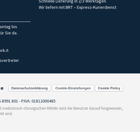
Schnelle Lieferung in 2/3 Werktagen.
Wir liefern mit BRT – Express-Kurierdienst
ontag bis
ür Sie da.
rk.it
svertreter
se
Cookie-Einstellungen
55.8991.801 - P.IVA: 01812000485
medizinisch-chirurgischen Mitteln wird der Benutzer darauf hingewiesen,
et sind.