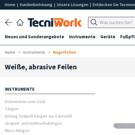
Home
|
Kundenbetreuung
|
Unsere Lösungen
|
Entdecken Sie Tecniwo
Neues und Sonderangebote
Instrumente
Geräte
Fußpf
Home
Instrumente
Nagelfeilen
Weiße, abrasive Feilen
INSTRUMENTE
Instrumente Linie Gold
Zangen
Einweg Skalpell-Klingen aus Edelstahl
Skalpell- und Hohlmeißelklingen
Mikro-Klingen