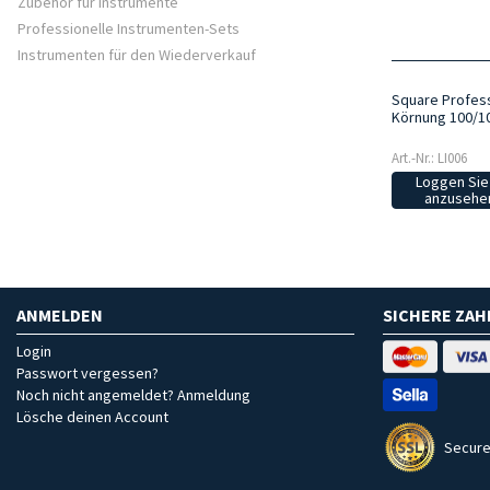
Zubehör für Instrumente
Professionelle Instrumenten-Sets
Instrumenten für den Wiederverkauf
Square Profess
Körnung 100/10
Art.-Nr.: LI006
Loggen Sie 
anzusehen
ANMELDEN
SICHERE ZA
Login
Passwort vergessen?
Noch nicht angemeldet? Anmeldung
Lösche deinen Account
Secure