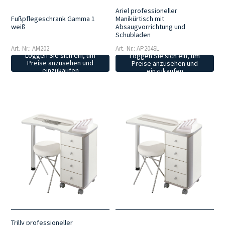
Ariel professioneller
Fußpflegeschrank Gamma 1
Manikürtisch mit
weiß
Absaugvorrichtung und
Schubladen
Art.-Nr.: AM202
Art.-Nr.: AP204SL
Loggen Sie sich ein, um
Loggen Sie sich ein, um
Preise anzusehen und
Preise anzusehen und
einzukaufen
einzukaufen
Trilly professioneller