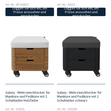
Art.-Nr.: AP204SAC
Art.-Nr.: AS015
Loggen Sie sich ein, um
Loggen Sie sich ein, um
Preise anzusehen und
Preise anzusehen und
einzukaufen
einzukaufen
Galaxy - Mehrzweckhocker für
Galaxy - Mehrzweckhocker für
Maniküre und Pediküre mit 2
Maniküre und Pediküre mit 2
Schubladen Holzfarbe
Schubladen schwarz
Art.-Nr.: AS015L
Art.-Nr.: AS015N