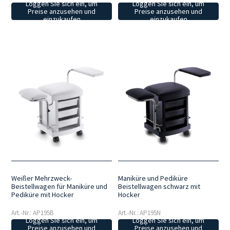
Loggen Sie sich ein, um
Loggen Sie sich ein, um
Preise anzusehen und
Preise anzusehen und
einzukaufen
einzukaufen
Weißer Mehrzweck-
Maniküre und Pediküre
Beistellwagen für Maniküre und
Beistellwagen schwarz mit
Pediküre mit Hocker
Hocker
Art.-Nr.: AP195B
Art.-Nr.: AP195N
Loggen Sie sich ein, um
Loggen Sie sich ein, um
Preise anzusehen und
Preise anzusehen und