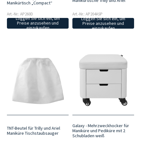
Manikürtische Trilly und Ariel
Manikürtisch „Compact“
Art.-Nr.: AP260D
Art.-Nr.: AP204ASP
Loggen Sie sich ein, um
Loggen Sie sich ein, um
Preise anzusehen und
Preise anzusehen und
einzukaufen
einzukaufen
Galaxy - Mehrzweckhocker für
TNT-Beutel für Trilly und Ariel
Maniküre und Pediküre mit 2
Maniküre Tischstaubsauger
Schubladen weiß