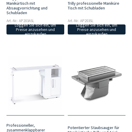
Manikürtisch mit
Trilly professionelle Maniküre
Absaugvorrichtung und
Tisch mit Schubladen
Schubladen
Art.-Nr.: AP203ASL
Art.-Nr.: AP203SL
Loggen Sie sich ein, um
Loggen Sie sich ein, um
Preise anzusehen und
Preise anzusehen und
einzukaufen
einzukaufen
Professioneller,
Potentierter Staubsauger für
zusammenklappbarer