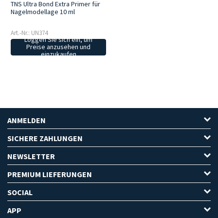
TNS Ultra Bond Extra Primer für
Nagelmodellage 10 ml
Art.-Nr.: UN374
Loggen Sie sich ein, um
Preise anzusehen und
einzukaufen
ANMELDEN
SICHERE ZAHLUNGEN
NEWSLETTER
PREMIUM LIEFERUNGEN
SOCIAL
APP