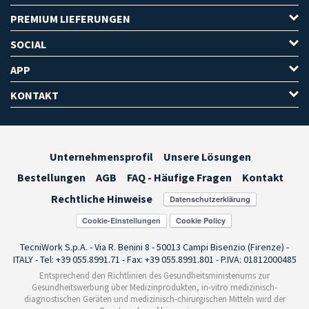
PREMIUM LIEFERUNGEN
SOCIAL
APP
KONTAKT
Unternehmensprofil
Unsere Lösungen
Bestellungen
AGB
FAQ - Häufige Fragen
Kontakt
Rechtliche Hinweise
Cookie-Einstellungen
TecniWork S.p.A. - Via R. Benini 8 - 50013 Campi Bisenzio (Firenze) -
ITALY - Tel: +39 055.8991.71 - Fax: +39 055.8991.801 - P.IVA: 01812000485
Entsprechend den Richtlinien des Gesundheitsministeriums zur
Gesundheitswerbung über Medizinprodukten, in-vitro medizinisch-
diagnostischen Geräten und medizinisch-chirurgischen Mitteln wird der