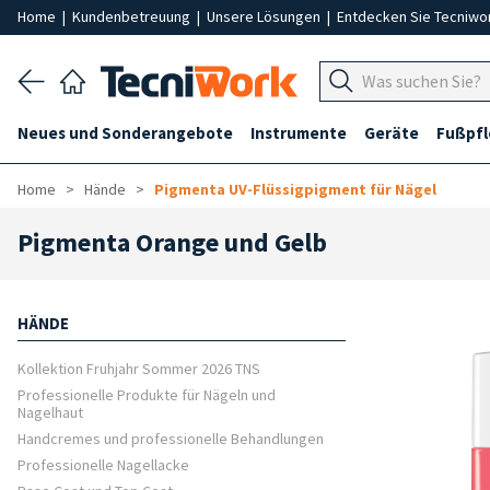
Home
|
Kundenbetreuung
|
Unsere Lösungen
|
Entdecken Sie Tecniwo
Neues und Sonderangebote
Instrumente
Geräte
Fußpf
Home
Hände
Pigmenta UV-Flüssigpigment für Nägel
Pigmenta Orange und Gelb
HÄNDE
Kollektion Fruhjahr Sommer 2026 TNS
Professionelle Produkte für Nägeln und
Nagelhaut
Handcremes und professionelle Behandlungen
Professionelle Nagellacke