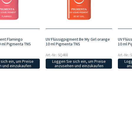
ent Flamingo
UV Flüssigpigment Be My Girl orange
UV Flüs
0 ml Pigmenta TNS
10 ml Pigmenta TNS
10 ml P
Art.-Nr.: SQ468
Art.-Nr.:
sich ein, um Preise
Loggen Sie sich ein, um Preise
Logg
 und einzukaufen
anzusehen und einzukaufen
an