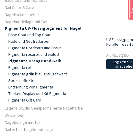
Base Coat und Top Coat
Nail Color & Care
Nagellackezubehör
Nagelmodellage mit Gel
Pigmenta UV-Flüssigpigment für Nägel
Base Coat und Top Coat
UV Flüssigpigm
Nude und Neutralfarben
korallenrosa 1
Pigmenta Bordeaux und Braun
Pigmenta rosarot und violett
Art.-Nr.: SQ355
Pigmenta Orange und Gelb
Loggen Sie 
anzusehen
Pigmenta rot
Pigmenta grün blau grau schwarz
Spezialeffekte
Entfernung von Pigmenta
Theken-Display und Kit Pigmenta
Pigmenta Gift Card
Laqerìs Studio Semipermanente Nagelfarbe
UV-Lampen
Nageldesign mit Tip
Nail Art für Nagelmodellage