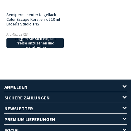
Semipermanenter Nagellack
Color Escape Korallenrot 10 ml
Laqerìs Studio TNS
Art.-Nr.: LS723
Loggen Sie sich ein, um
Preise anzusehen und
einzukaufen
ANMELDEN
SICHERE ZAHLUNGEN
NEWSLETTER
PREMIUM LIEFERUNGEN
SOCIAL