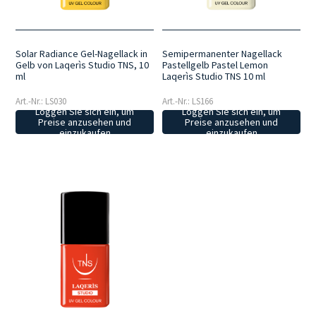
Solar Radiance Gel-Nagellack in
Semipermanenter Nagellack
Gelb von Laqerìs Studio TNS, 10
Pastellgelb Pastel Lemon
ml
Laqerìs Studio TNS 10 ml
Art.-Nr.: LS030
Art.-Nr.: LS166
Loggen Sie sich ein, um
Loggen Sie sich ein, um
Preise anzusehen und
Preise anzusehen und
einzukaufen
einzukaufen