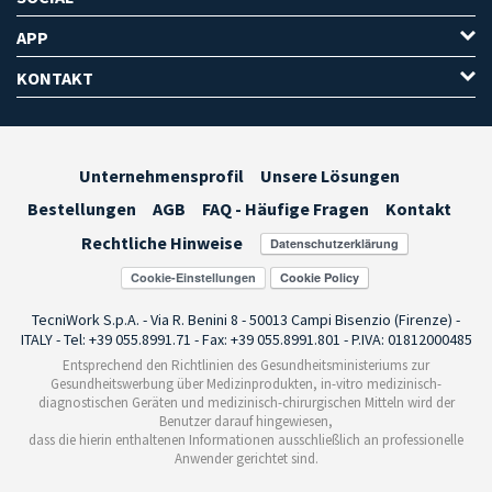
APP
KONTAKT
Unternehmensprofil
Unsere Lösungen
Bestellungen
AGB
FAQ - Häufige Fragen
Kontakt
Rechtliche Hinweise
Cookie-Einstellungen
TecniWork S.p.A. - Via R. Benini 8 - 50013 Campi Bisenzio (Firenze) -
ITALY - Tel: +39 055.8991.71 - Fax: +39 055.8991.801 - P.IVA: 01812000485
Entsprechend den Richtlinien des Gesundheitsministeriums zur
Gesundheitswerbung über Medizinprodukten, in-vitro medizinisch-
diagnostischen Geräten und medizinisch-chirurgischen Mitteln wird der
Benutzer darauf hingewiesen,
dass die hierin enthaltenen Informationen ausschließlich an professionelle
Anwender gerichtet sind.