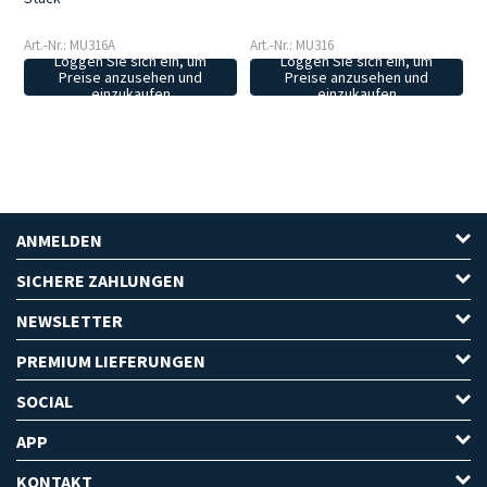
Art.-Nr.: MU316A
Art.-Nr.: MU316
Loggen Sie sich ein, um
Loggen Sie sich ein, um
Preise anzusehen und
Preise anzusehen und
einzukaufen
einzukaufen
ANMELDEN
SICHERE ZAHLUNGEN
NEWSLETTER
PREMIUM LIEFERUNGEN
SOCIAL
APP
KONTAKT