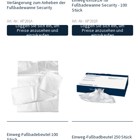
Einweg-Einsätze für
Verlängerung zum Anheben der
Fußbadewanne Security - 100
Fußbadewanne Security
Stück
Art.-Nr.: AP201A
Art.-Nr.: AP201R
Loggen Sie sich ein, um
Loggen Sie sich ein, um
Preise anzusehen und
Preise anzusehen und
einzukaufen
einzukaufen
Einweg-Fußbadebeutel 100
Einweg-Fußbadbeutel 250 Stück
Stück