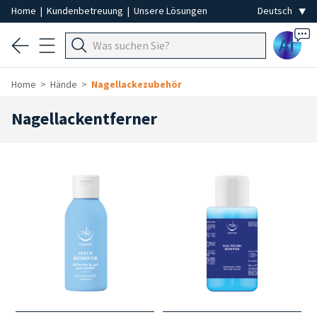
Home
|
Kundenbetreuung
|
Unsere Lösungen
Ai
Home
Hände
Nagellackezubehör
Nagellackentferner