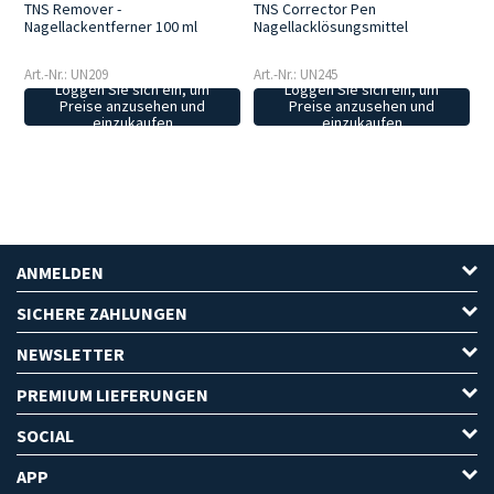
TNS Remover -
TNS Corrector Pen
Nagellackentferner 100 ml
Nagellacklösungsmittel
Art.-Nr.: UN209
Art.-Nr.: UN245
Loggen Sie sich ein, um
Loggen Sie sich ein, um
Preise anzusehen und
Preise anzusehen und
einzukaufen
einzukaufen
ANMELDEN
SICHERE ZAHLUNGEN
NEWSLETTER
PREMIUM LIEFERUNGEN
SOCIAL
APP