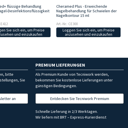
d+ flüssige Behandlung
Cheramed Plus - Erweichende
gel-Desinfektionsflüssigkeit
Nagelbehandlung für Schwielen der
Nagelkontour 15 ml
 CE412
Art.-Nr.: CE300
en Sie sich ein, um Preise
Loggen Sie sich ein, um Preise
zusehen und einzukaufen
anzusehen und einzukaufen
PREMIUM LIEFERUNGEN
n, bitte
Als Premium Kunde von Tecniwork werden,
stellungen, Sie
bekommen Sie kostenlose Lieferungen unter
günstigen Bedingungen.
letter an
Entdecken Sie Tecniwork Premium
Schnelle Lieferung in 2/3 Werktagen.
Wir liefern mit BRT – Express-Kurierdienst