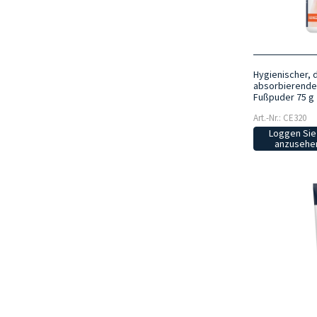
Hygienischer, 
absorbierender
Fußpuder 75 g
Art.-Nr.: CE320
Loggen Sie 
anzusehen