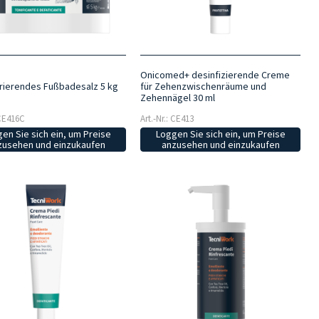
Onicomed+ desinfizierende Creme
ierendes Fußbadesalz 5 kg
für Zehenzwischenräume und
Zehennägel 30 ml
 CE416C
Art.-Nr.: CE413
en Sie sich ein, um Preise
Loggen Sie sich ein, um Preise
zusehen und einzukaufen
anzusehen und einzukaufen