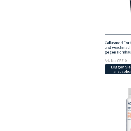
Callusmed Fort
und weichmac
gegen Hornhau
Art.-Nr.: CE310
Loggen Sie 
anzusehen