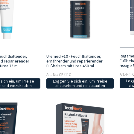
Ragamed
euchthaltender,
Uremed +10 - Feuchthaltender,
Fußbeha
nd reparierender
ernährender und reparierender
rissige 
Urea 75 ml
Fußbalsam mit Urea 450 ml
Art.-Nr.:
Art.-Nr.: CE411C
Logg
sich ein, um Preise
Loggen Sie sich ein, um Preise
an
 und einzukaufen
anzusehen und einzukaufen