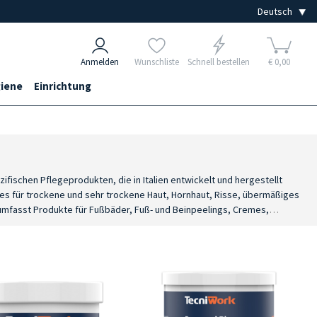
Anmelden
Wunschliste
Schnell bestellen
€ 0,00
iene
Einrichtung
fischen Pflegeprodukten, die in Italien entwickelt und hergestellt
mes für trockene und sehr trockene Haut, Hornhaut, Risse, übermäßiges
 umfasst Produkte für Fußbäder, Fuß- und Beinpeelings, Cremes,
dungslinien
: Es sind professionelle Produkte für Behandlungen im
ierungen, die mit sorgfältig ausgewählten Inhaltsstoffen entwickelt
 und hergestellte Produktlinie, die Qualität, Zuverlässigkeit und