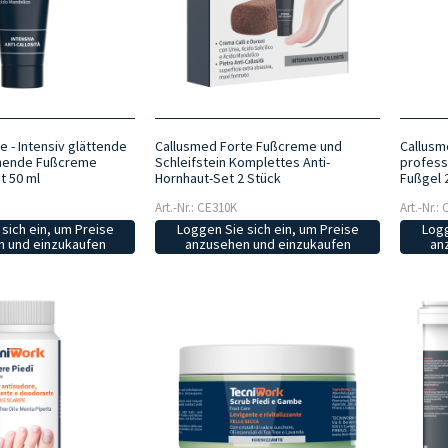
e - Intensiv glättende
Callusmed Forte Fußcreme und
Callusm
hende Fußcreme
Schleifstein Komplettes Anti-
profess
t 50 ml
Hornhaut-Set 2 Stück
Fußgel 
Art.-Nr.: CE310K
Art.-Nr.:
sich ein, um Preise
Loggen Sie sich ein, um Preise
Logg
 und einzukaufen
anzusehen und einzukaufen
an