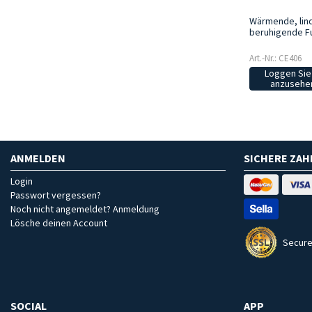
Wärmende, lin
beruhigende F
Art.-Nr.: CE406
Loggen Sie 
anzusehen
ANMELDEN
SICHERE ZA
Login
Passwort vergessen?
Noch nicht angemeldet? Anmeldung
Lösche deinen Account
Secure
SOCIAL
APP