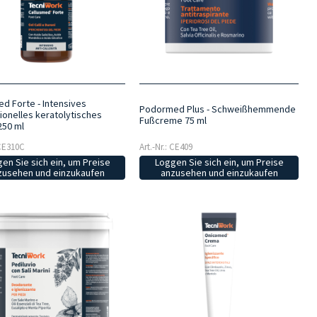
ed Forte - Intensives
Podormed Plus - Schweißhemmende
ionelles keratolytisches
Fußcreme 75 ml
250 ml
 CE310C
Art.-Nr.: CE409
en Sie sich ein, um Preise
Loggen Sie sich ein, um Preise
zusehen und einzukaufen
anzusehen und einzukaufen