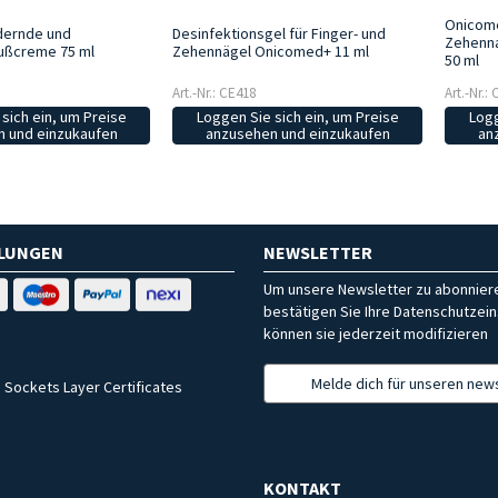
Onicome
dernde und
Desinfektionsgel für Finger- und
Zehenna
ußcreme 75 ml
Zehennägel Onicomed+ 11 ml
50 ml
Art.-Nr.: CE418
Art.-Nr.:
sich ein, um Preise
Loggen Sie sich ein, um Preise
Logg
 und einzukaufen
anzusehen und einzukaufen
an
HLUNGEN
NEWSLETTER
Um unsere Newsletter zu abonniere
bestätigen Sie Ihre Datenschutzein
können sie jederzeit modifizieren
Melde dich für unseren news
 Sockets Layer Certificates
KONTAKT