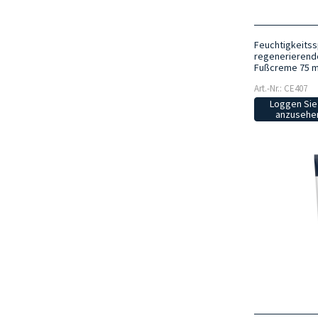
Feuchtigkeits
regenerierend
Fußcreme 75 m
Art.-Nr.: CE407
Loggen Sie 
anzusehen