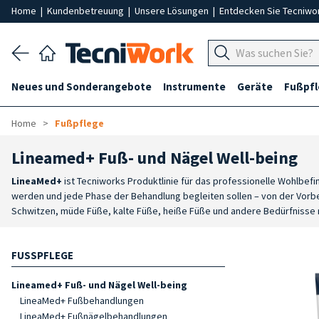
Home
|
Kundenbetreuung
|
Unsere Lösungen
|
Entdecken Sie Tecniwo
Neues und Sonderangebote
Instrumente
Geräte
Fußpf
Home
Fußpflege
Lineamed+ Fuß- und Nägel Well-being
LineaMed+
ist Tecniworks Produktlinie für das professionelle Wohlbefi
werden und jede Phase der Behandlung begleiten sollen – von der Vorber
Schwitzen, müde Füße, kalte Füße, heiße Füße und andere Bedürfnisse
Emulsionen, Gele sowie spezielle Behandlungen zur Vorbereitung, Beha
Kosmetikstudio sowie Produkte für den Einzelhandel erhältlich, um die
FUSSPFLEGE
wurden, um eine gezielte Wirkung zu erzielen und zum Wohlbefinden vo
Kontinuität bei der Anwendung in professionellen Behandlungen gewährl
Lineamed+ Fuß- und Nägel Well-being
LineaMed+ Fußbehandlungen
LineaMed+ Fußnägelbehandlungen