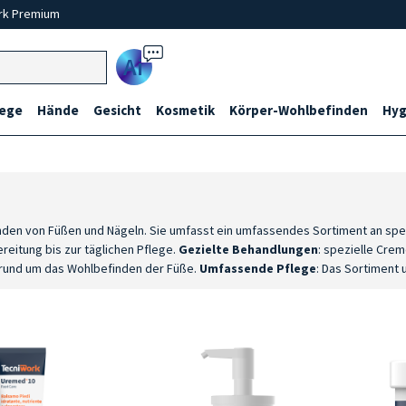
rk Premium
Ai
lege
Hände
Gesicht
Kosmetik
Körper-Wohlbefinden
Hyg
nden von Füßen und Nägeln. Sie umfasst ein umfassendes Sortiment an spezi
eitung bis zur täglichen Pflege.
Gezielte Behandlungen
: spezielle Cre
 rund um das Wohlbefinden der Füße.
Umfassende Pflege
: Das Sortiment
ndlung und Erhaltung des Wohlbefindens von Haut und Nägeln.
Zwei Anwen
 Behandlung auch zu Hause fortzusetzen.
Ausgewählte Wirkstoffe
: Formul
n Füßen und Nägeln beizutragen.
Made in Italy
: Eine in Italien entwickelte
eistet.