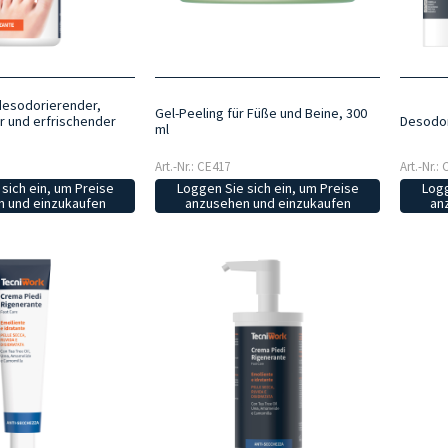
desodorierender,
Gel-Peeling für Füße und Beine, 300
 und erfrischender
Desodor
ml
Art.-Nr.: CE417
Art.-Nr.:
sich ein, um Preise
Loggen Sie sich ein, um Preise
Logg
 und einzukaufen
anzusehen und einzukaufen
an