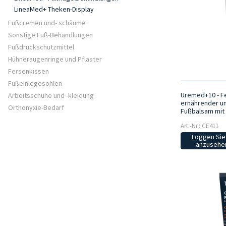
LineaMed+ Theken-Display
Fußcremen und- schäume
Sonstige Fuß-Behandlungen
Fußdruckschutzmittel
Hühneraugenringe und Pflaster
Fersenkissen
Fußeinlegesohlen
Uremed+10 - F
Arbeitsschuhe und -kleidung
ernährender u
Orthonyxie-Bedarf
Fußbalsam mit 
Art.-Nr.: CE411
Loggen Sie 
anzusehen