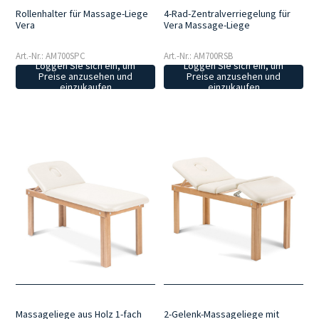
Rollenhalter für Massage-Liege
4-Rad-Zentralverriegelung für
Vera
Vera Massage-Liege
Art.-Nr.: AM700SPC
Art.-Nr.: AM700RSB
Loggen Sie sich ein, um
Loggen Sie sich ein, um
Preise anzusehen und
Preise anzusehen und
einzukaufen
einzukaufen
Massageliege aus Holz 1-fach
2-Gelenk-Massageliege mit