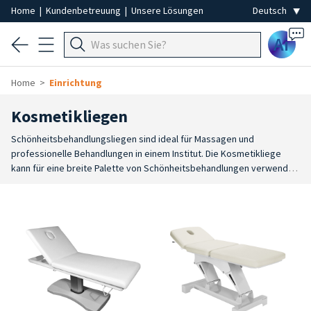
Home
|
Kundenbetreuung
|
Unsere Lösungen
Ai
Home
Einrichtung
Kosmetikliegen
Schönheitsbehandlungsliegen sind ideal für Massagen und
professionelle Behandlungen in einem Institut. Die Kosmetikliege
kann für eine breite Palette von Schönheitsbehandlungen verwendet
werden. Massageliege der Kosmetikerin, Haarentfernungsliege,
Liege für professionelle Gesichts- und Körperbehandlungen. Sie
können auch für die Drucktherapie und mit anderen Geräten oder als
Beratungsliege verwendet werden.
Tecniwork bietet eine große
Auswahl an Liegen für professionelle Schönheitszentren,
Wellnesszentren, Massagezentren, ganzheitliche und ästhetische
Medizin oder SPAs. Es handelt sich um verschiedene Arten von
Liegen, die mit allen Annehmlichkeiten ausgestattet sind und aus
robusten und widerstandsfähigen Materialien bestehen. Sie sind für