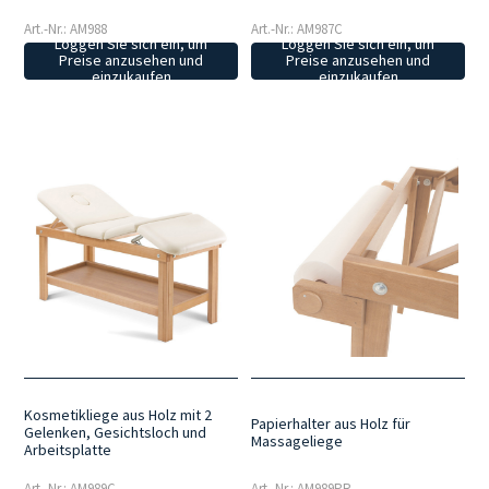
Art.-Nr.: AM988
Art.-Nr.: AM987C
Loggen Sie sich ein, um
Loggen Sie sich ein, um
Preise anzusehen und
Preise anzusehen und
einzukaufen
einzukaufen
Kosmetikliege aus Holz mit 2
Papierhalter aus Holz für
Gelenken, Gesichtsloch und
Massageliege
Arbeitsplatte
Art.-Nr.: AM989C
Art.-Nr.: AM989PR