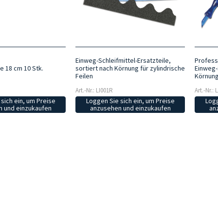
Einweg-Schleifmittel-Ersatzteile,
Professi
e 18 cm 10 Stk.
sortiert nach Körnung für zylindrische
Einweg-S
Feilen
Körnun
Art.-Nr.: LI001R
Art.-Nr.: 
sich ein, um Preise
Loggen Sie sich ein, um Preise
Logg
 und einzukaufen
anzusehen und einzukaufen
an