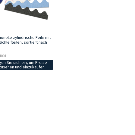
onelle zylindrische Feile mit
chleifteilen, sortiert nach
g
LI001
en Sie sich ein, um Preise
zusehen und einzukaufen