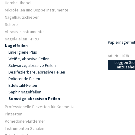
Hornhauthobel
Mikrofeilen und Doppelinstrumente
Nagelhautschieber
Schere
Abrasive Instrumente
Nagel-Feilen T-PRO
Papiernagelfeil
Nagelfeilen
Linie Igiene Plus
Art.-Nr.: LI038
Weiße, abrasive Feilen
Loggen Sie 
Schwarze, abrasive Feilen
anzusehen
Desifezierbare, abrasive Feilen
Polierende Feilen
Edelstahl-Feilen
Saphir Nagelfeilen
Sonstige abrasiven Feilen
Professionelle Pinzetten für Kosmetik
Pinzetten
Komedonen-Entferner
Instrumenten-Schalen