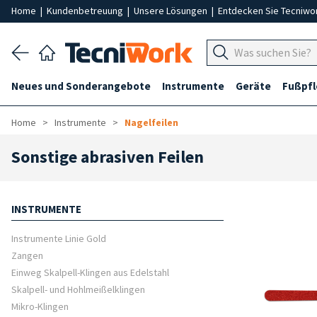
Home
|
Kundenbetreuung
|
Unsere Lösungen
|
Entdecken Sie Tecniwo
Neues und Sonderangebote
Instrumente
Geräte
Fußpf
Home
Instrumente
Nagelfeilen
Sonstige abrasiven Feilen
INSTRUMENTE
Instrumente Linie Gold
Zangen
Einweg Skalpell-Klingen aus Edelstahl
Skalpell- und Hohlmeißelklingen
Mikro-Klingen