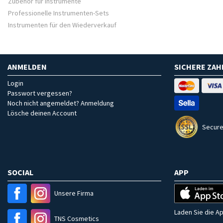
Zubehör für Instrumente
Professionelle Instrumenten-Sets
Instrumenten für den Wiederverkauf
ANMELDEN
SICHERE ZA
Login
Passwort vergessen?
Noch nicht angemeldet? Anmeldung
Lösche deinen Account
Secure
SOCIAL
APP
Unsere Firma
Laden Sie die Ap
TNS Cosmetics