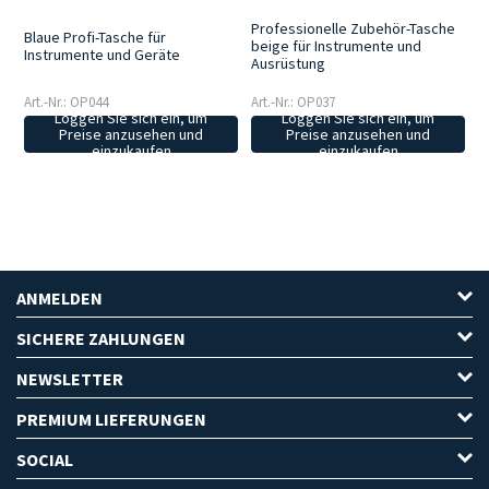
Professionelle Zubehör-Tasche
Blaue Profi-Tasche für
beige für Instrumente und
Instrumente und Geräte
Ausrüstung
Art.-Nr.: OP044
Art.-Nr.: OP037
Loggen Sie sich ein, um
Loggen Sie sich ein, um
Preise anzusehen und
Preise anzusehen und
einzukaufen
einzukaufen
ANMELDEN
SICHERE ZAHLUNGEN
NEWSLETTER
PREMIUM LIEFERUNGEN
SOCIAL