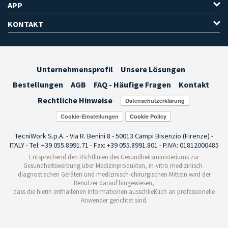
APP
KONTAKT
Unternehmensprofil
Unsere Lösungen
Bestellungen
AGB
FAQ - Häufige Fragen
Kontakt
Rechtliche Hinweise
Cookie-Einstellungen
TecniWork S.p.A. - Via R. Benini 8 - 50013 Campi Bisenzio (Firenze) -
ITALY - Tel: +39 055.8991.71 - Fax: +39 055.8991.801 - P.IVA: 01812000485
Entsprechend den Richtlinien des Gesundheitsministeriums zur
Gesundheitswerbung über Medizinprodukten, in-vitro medizinisch-
diagnostischen Geräten und medizinisch-chirurgischen Mitteln wird der
Benutzer darauf hingewiesen,
dass die hierin enthaltenen Informationen ausschließlich an professionelle
Anwender gerichtet sind.