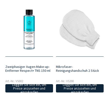
Zweiphasiger Augen-Make-up-
Mikrofaser-
Entferner Respect+ TNS 150 ml
Reinigungshandschuh 2 Stück
Art.-Nr.: VS002
Art.-Nr.: VS200
Loggen Sie sich ein, um
Loggen Sie sich ein, um
Preise anzusehen und
Preise anzusehen und
einzukaufen
einzukaufen