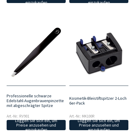
einzukaufen
einzukaufen
Professionelle schwarze
Kosmetik-Bleistiftspitzer 2-Loch
Edelstahl-Augenbrauenpinzette
6er-Pack
mit abgeschrägter Spitze
Art.-Nr.: RV901
Art.-Nr.: MK100R
Loggen Sie sich ein, um
Loggen Sie sich ein, um
Preise anzusehen und
Preise anzusehen und
einzukaufen
einzukaufen