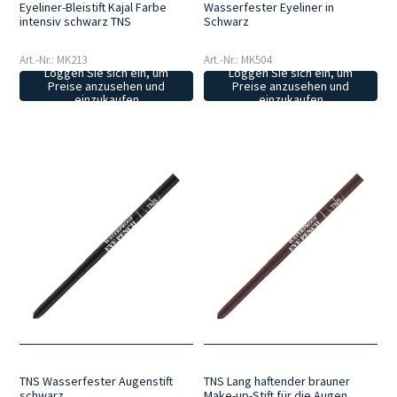
Eyeliner-Bleistift Kajal Farbe
Wasserfester Eyeliner in
intensiv schwarz TNS
Schwarz
Art.-Nr.: MK213
Art.-Nr.: MK504
Loggen Sie sich ein, um
Loggen Sie sich ein, um
Preise anzusehen und
Preise anzusehen und
einzukaufen
einzukaufen
TNS Wasserfester Augenstift
TNS Lang haftender brauner
schwarz
Make-up-Stift für die Augen