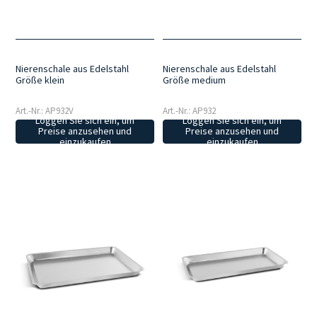
und Sterilisationsverfahren geeignet ist.
Praktisch im Alltag
: Sie
wurden entwickelt, um die Organisation des Arbeitsplatzes zu
erleichtern, und sorgen dafür, dass Instrumente und Zubehör stets
ordentlich und leicht zugänglich sind.
Nierenschale aus Edelstahl
Nierenschale aus Edelstahl
Größe klein
Größe medium
Art.-Nr.: AP932V
Art.-Nr.: AP932
Loggen Sie sich ein, um
Loggen Sie sich ein, um
Preise anzusehen und
Preise anzusehen und
einzukaufen
einzukaufen