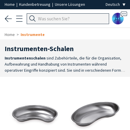
Home
|
Kundenbetreuung
|
Unsere Lösungen
Ai
Home
Instrumente
Instrumenten-Schalen
Instrumentenschalen
sind Zubehörteile, die für die Organisation,
Aufbewahrung und Handhabung von Instrumenten während
operativer Eingriffe konzipiert sind. Sie sind in verschiedenen Formen
und Größen erhältlich und sorgen dafür, dass das Material ordentlich,
geschützt und leicht zugänglich aufbewahrt wird.
Große Auswahl
:
Das Sortiment umfasst nierenförmige Schalen aus Edelstahl,
rechteckige Edelstahl-Tabletts in verschiedenen Größen sowie
Einweg-Ersatzteile für die Tabletts.
Optimale Organisation
: Dank
der verschiedenen Größen lässt sich je nach Instrumentenmenge und
verfügbarem Platz am Arbeitsplatz die passende Lösung
auswählen.
Edelstahl
: Die Schalen und Tabletts sind aus Edelstahl
gefertigt, einem widerstandsfähigen Material, das für Desinfektions-