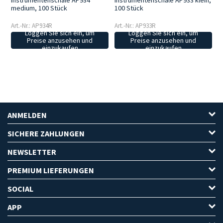
Instrumentenschale AP934
Instrumentenschale AP933 klein,
medium, 100 Stück
100 Stück
Art.-Nr.: AP934R
Art.-Nr.: AP933R
Loggen Sie sich ein, um
Loggen Sie sich ein, um
Preise anzusehen und
Preise anzusehen und
einzukaufen
einzukaufen
ANMELDEN
SICHERE ZAHLUNGEN
NEWSLETTER
PREMIUM LIEFERUNGEN
SOCIAL
APP