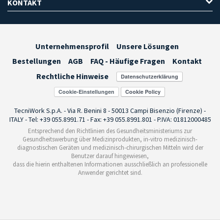
KONTAKT
Unternehmensprofil
Unsere Lösungen
Bestellungen
AGB
FAQ - Häufige Fragen
Kontakt
Rechtliche Hinweise
Cookie-Einstellungen
TecniWork S.p.A. - Via R. Benini 8 - 50013 Campi Bisenzio (Firenze) -
ITALY - Tel: +39 055.8991.71 - Fax: +39 055.8991.801 - P.IVA: 01812000485
Entsprechend den Richtlinien des Gesundheitsministeriums zur
Gesundheitswerbung über Medizinprodukten, in-vitro medizinisch-
diagnostischen Geräten und medizinisch-chirurgischen Mitteln wird der
Benutzer darauf hingewiesen,
dass die hierin enthaltenen Informationen ausschließlich an professionelle
Anwender gerichtet sind.