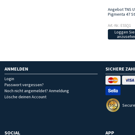
Angebot TNS U
Pigmenta 47 St
Art.-Nr.: ESSQ1
Loggen Sie 
anzusehen
ANMELDEN
SICHERE ZA
Login
Passwort vergessen?
Noch nicht angemeldet? Anmeldung
Lösche deinen Account
Secure
SOCIAL
APP