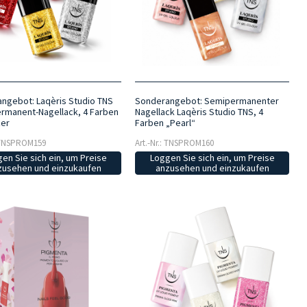
ngebot: Laqèris Studio TNS
Sonderangebot: Semipermanenter
rmanent-Nagellack, 4 Farben
Nagellack Laqèris Studio TNS, 4
zer
Farben „Pearl“
: TNSPROM159
Art.-Nr.: TNSPROM160
en Sie sich ein, um Preise
Loggen Sie sich ein, um Preise
zusehen und einzukaufen
anzusehen und einzukaufen