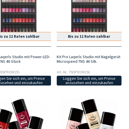
is zu 12 Raten zahlbar
Bis zu 12 Raten zahlbar
Laqerìs Studio mit Power-LED-
Kit Pro Laqerìs Studio mit Nagelgerät
NS 46 Stück
Microspeed TNS 46 Stk.
: TNSPROM155
Art.-Nr.: TNSPROM156
en Sie sich ein, um Preise
Loggen Sie sich ein, um Preise
zusehen und einzukaufen
anzusehen und einzukaufen