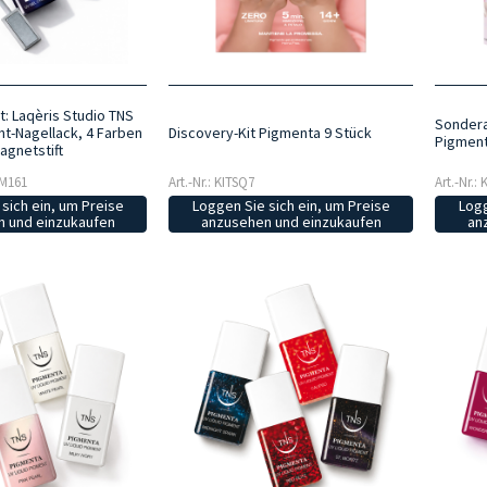
: Laqèris Studio TNS
Sondera
t-Nagellack, 4 Farben
Discovery-Kit Pigmenta 9 Stück
Pigment
agnetstift
OM161
Art.-Nr.: KITSQ7
Art.-Nr.:
sich ein, um Preise
Loggen Sie sich ein, um Preise
Logg
 und einzukaufen
anzusehen und einzukaufen
an