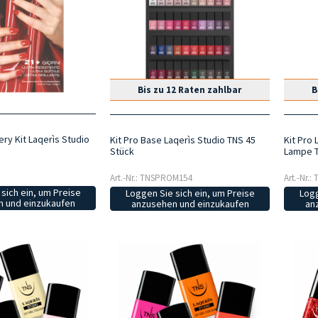
Bis zu 12 Raten zahlbar
B
ry Kit Laqerìs Studio
Kit Pro Base Laqerìs Studio TNS 45
Kit Pro 
Stück
Lampe T
Art.-Nr.: TNSPROM154
Art.-Nr.
sich ein, um Preise
Loggen Sie sich ein, um Preise
Logg
 und einzukaufen
anzusehen und einzukaufen
an