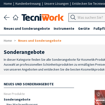
Home
|
Kundenbetreuung
|
Unsere Lösungen
|
Entdecken Sie Tecniwo
Neues und Sonderangebote
Instrumente
Geräte
Fußpf
Home
Neues und Sonderangebote
Sonderangebote
In dieser Kategorie finden Sie alle Sonderangebote für Kosmetik-Produ
Auswahl an professionellen Schönheitsprodukten zu ermäßigten Preisen. 
von unseren Angeboten und entdecken Sie die besten Kosmetikprodukte
Schönheitszentren im Online-Verkauf.
NEUES UND SONDERANGEBOTE
Neue Produkte
Sonderangebote
Neu Wachsenthaarung