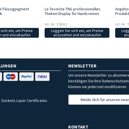
V Flüssigpigment
Le Tecniche TNS professionelles
Angebo
k.
Theken-Display für Handcremes
Produk
Art.-Nr.: ESMA3
Art.-Nr.
sich ein, um Preise
Loggen Sie sich ein, um Preise
Logg
 und einzukaufen
anzusehen und einzukaufen
an
HLUNGEN
NEWSLETTER
Um unsere Newsletter zu abonniere
bestätigen Sie Ihre Datenschutzein
können sie jederzeit modifizieren
Melde dich für unseren news
 Sockets Layer Certificates
KONTAKT