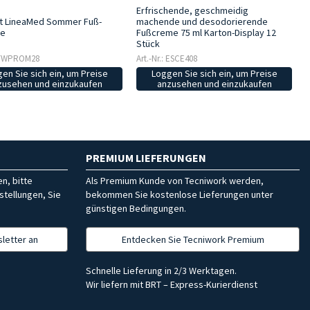
Erfrischende, geschmeidig
t LineaMed Sommer Fuß-
machende und desodorierende
te
Fußcreme 75 ml Karton-Display 12
Stück
: TWPROM28
Art.-Nr.: ESCE408
en Sie sich ein, um Preise
Loggen Sie sich ein, um Preise
zusehen und einzukaufen
anzusehen und einzukaufen
PREMIUM LIEFERUNGEN
n, bitte
Als Premium Kunde von Tecniwork werden,
stellungen, Sie
bekommen Sie kostenlose Lieferungen unter
günstigen Bedingungen.
letter an
Entdecken Sie Tecniwork Premium
Schnelle Lieferung in 2/3 Werktagen.
Wir liefern mit BRT – Express-Kurierdienst