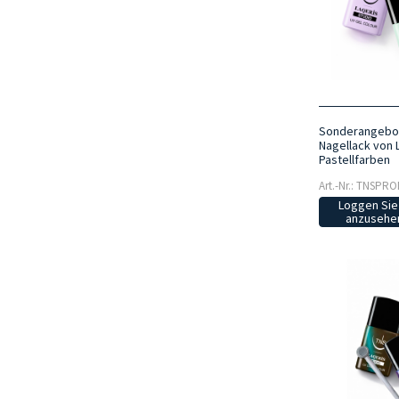
Sonderangebo
Nagellack von L
Pastellfarben
Art.-Nr.: TNSPR
Loggen Sie 
anzusehen