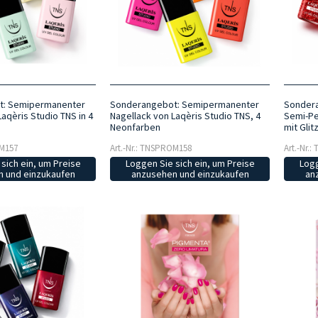
t: Semipermanenter
Sonderangebot: Semipermanenter
Sondera
aqèris Studio TNS in 4
Nagellack von Laqèris Studio TNS, 4
Semi-Pe
Neonfarben
mit Glit
OM157
Art.-Nr.: TNSPROM158
Art.-Nr.
sich ein, um Preise
Loggen Sie sich ein, um Preise
Logg
 und einzukaufen
anzusehen und einzukaufen
an