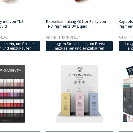
ry me von TNS
Kapselsammlung Glitter Party von
Kapsels
quid
TNS Pigmenta UV Liquid
Pigment
OM163
Art.-Nr.: TNSPROM164
Art.-Nr.
sich ein, um Preise
Loggen Sie sich ein, um Preise
Logg
 und einzukaufen
anzusehen und einzukaufen
an