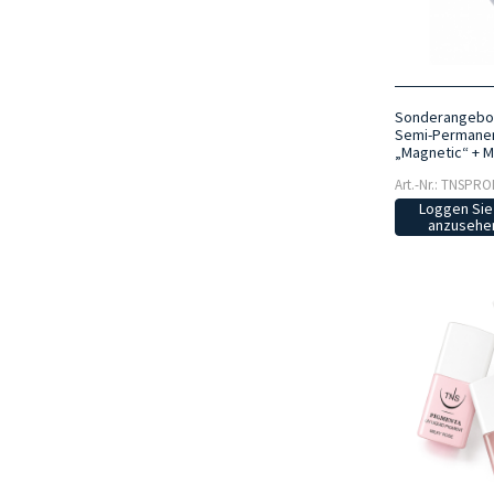
Sonderangebot
Semi-Permanen
„Magnetic“ + M
Art.-Nr.: TNSPR
Loggen Sie 
anzusehen