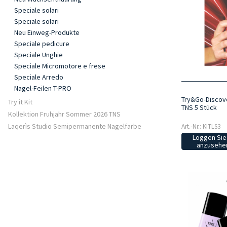
Speciale solari
Speciale solari
Neu Einweg-Produkte
Speciale pedicure
Speciale Unghie
Speciale Micromotore e frese
Speciale Arredo
Nagel-Feilen T-PRO
Try&Go-Discove
Try it Kit
TNS 5 Stück
Kollektion Fruhjahr Sommer 2026 TNS
Laqerìs Studio Semipermanente Nagelfarbe
Art.-Nr.: KITLS3
Loggen Sie 
anzusehen