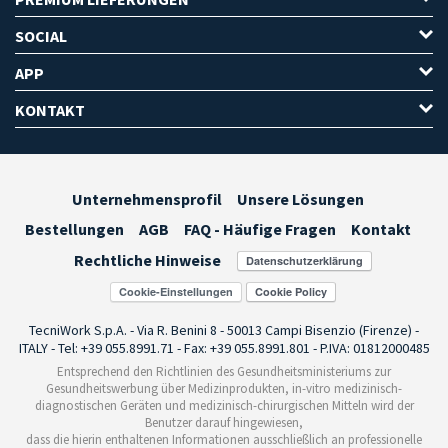
SOCIAL
APP
KONTAKT
Unternehmensprofil
Unsere Lösungen
Bestellungen
AGB
FAQ - Häufige Fragen
Kontakt
Rechtliche Hinweise
Cookie-Einstellungen
TecniWork S.p.A. - Via R. Benini 8 - 50013 Campi Bisenzio (Firenze) -
ITALY - Tel: +39 055.8991.71 - Fax: +39 055.8991.801 - P.IVA: 01812000485
Entsprechend den Richtlinien des Gesundheitsministeriums zur
Gesundheitswerbung über Medizinprodukten, in-vitro medizinisch-
diagnostischen Geräten und medizinisch-chirurgischen Mitteln wird der
Benutzer darauf hingewiesen,
dass die hierin enthaltenen Informationen ausschließlich an professionelle