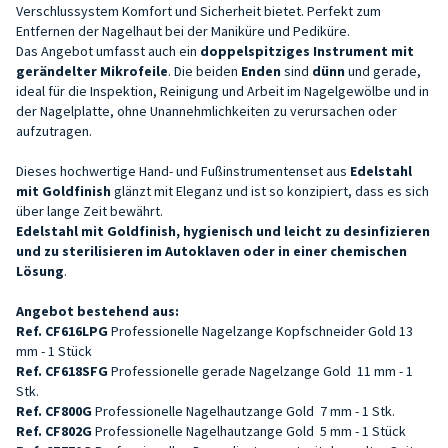
Verschlussystem Komfort und Sicherheit bietet. Perfekt zum
Entfernen der Nagelhaut bei der Maniküre und Pediküre.
Das Angebot umfasst auch ein
doppelspitziges Instrument mit
gerändelter Mikrofeile
. Die beiden
Enden
sind
dünn
und gerade,
ideal für die Inspektion, Reinigung und Arbeit im Nagelgewölbe und in
der Nagelplatte, ohne Unannehmlichkeiten zu verursachen oder
aufzutragen.
Dieses hochwertige Hand- und Fußinstrumentenset aus
Edelstahl
mit Goldfinish
glänzt mit Eleganz und ist so konzipiert, dass es sich
über lange Zeit bewährt.
Edelstahl mit Goldfinish, hygienisch und leicht zu desinfizieren
und zu sterilisieren im Autoklaven oder in einer chemischen
Lösung
.
Angebot bestehend aus:
Ref. CF616LPG
Professionelle Nagelzange Kopfschneider Gold 13
mm - 1 Stück
Ref. CF618SFG
Professionelle gerade Nagelzange
Gold
11 mm - 1
Stk.
Ref. CF800G
Professionelle Nagelhautzange
Gold
7 mm - 1 Stk.
Ref. CF802G
Professionelle Nagelhautzange
Gold
5 mm - 1 Stück