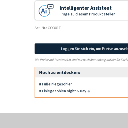
Intelligenter Assistent
Frage zu diesem Produkt stellen
Art.-Nr.: CO301E
Loggen Sie sich ein, um Preise anzuse
Die Preise auf Tecniwork.it sind nur nach Anmeldung auf der für Fach
Noch zu entdecken:
# Fußeinlegesohlen
# Einlegesohlen Night & Day ¾