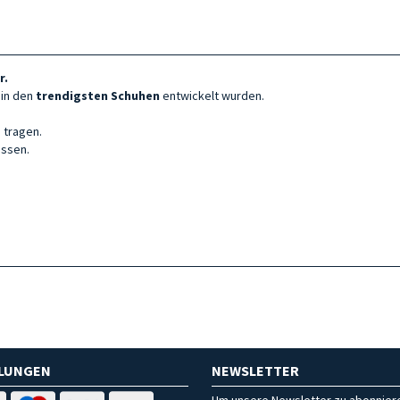
r.
 in den
trendigsten Schuhen
entwickelt wurden.
 tragen.
assen.
HLUNGEN
NEWSLETTER
Um unsere Newsletter zu abonniere