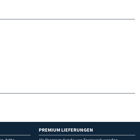
PREMIUM LIEFERUNGEN
n, bitte
Als Premium Kunde von Tecniwork werden,