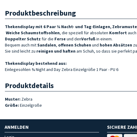
Produktbeschreibung
Thekendisplay mit 6 Paar ¾ Nacht- und Tag-Einlagen, Zebramuste
Weiche Schaumstoffsohlen
, die speziell für absoluten
Komfort
auch
Doppelter Schutz
für die
Ferse
und den
Vorfuß
in einem.
Bequem auch mit
Sandalen
,
offenen Schuhen
und
hohen Absätzen
zu
Sie sind leicht zu
reinigen und haften
am Schuh, so dass sie perfekt p
Thekendisplay bestehend aus:
Einlegesohlen ¾ Night and Day Zebra Einzelgröße 1 Paar - PU 6
Produktdetails
Muster:
Zebra
Größe:
Einzelgroße
ANMELDEN
SICHERE ZA
Login