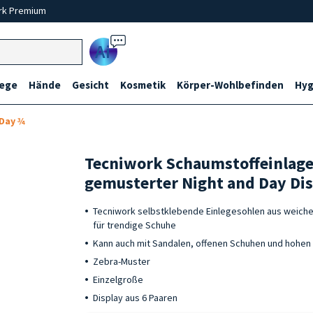
rk Premium
Ai
lege
Hände
Gesicht
Kosmetik
Körper-Wohlbefinden
Hyg
 Day ¾
Tecniwork Schaumstoffeinlag
gemusterter Night and Day Dis
Tecniwork selbstklebende Einlegesohlen aus weiche
für trendige Schuhe
Kann auch mit Sandalen, offenen Schuhen und hohe
Zebra-Muster
Einzelgroße
Display aus 6 Paaren