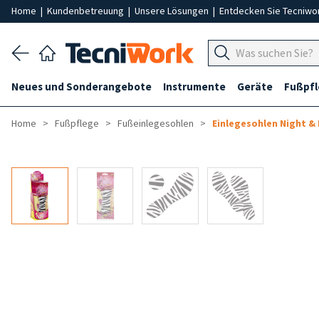
Home
|
Kundenbetreuung
|
Unsere Lösungen
|
Entdecken Sie Tecniwo
Neues und Sonderangebote
Instrumente
Geräte
Fußpf
Home
Fußpflege
Fußeinlegesohlen
Einlegesohlen Night &