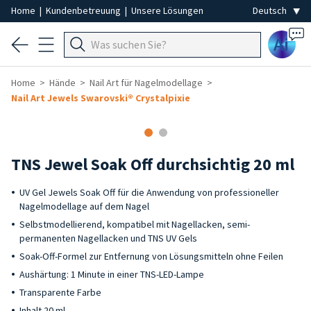
Home
|
Kundenbetreuung
|
Unsere Lösungen
Ai
Home
Hände
Nail Art für Nagelmodellage
Nail Art Jewels Swarovski® Crystalpixie
TNS Jewel Soak Off durchsichtig 20 ml
UV Gel Jewels Soak Off für die Anwendung von professioneller
Nagelmodellage auf dem Nagel
Selbstmodellierend, kompatibel mit Nagellacken, semi-
permanenten Nagellacken und TNS UV Gels
Soak-Off-Formel zur Entfernung von Lösungsmitteln ohne Feilen
Aushärtung: 1 Minute in einer TNS-LED-Lampe
Transparente Farbe
Inhalt 20 ml