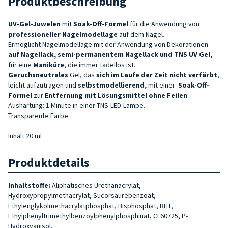
Produktbeschreibung
UV-Gel-Juwelen
mit
Soak-Off-Formel
für die Anwendung von
professioneller Nagelmodellage
auf dem Nagel.
Ermöglicht Nagelmodellage mit der Anwendung von Dekorationen
auf Nagellack, semi-permanentem Nagellack und TNS UV Gel,
für eine
Maniküre
, die immer tadellos ist.
Geruchsneutrales
Gel, das
sich im Laufe der Zeit nicht verfärbt
,
leicht aufzutragen und
selbstmodellierend,
mit einer
Soak-Off-
Formel
zur
Entfernung mit Lösungsmittel ohne Feilen
.
Aushärtung: 1 Minute in einer TNS-LED-Lampe.
Transparente Farbe.
Inhalt 20 ml
Produktdetails
Inhaltstoffe:
Aliphatisches Urethanacrylat,
Hydroxypropylmethacrylat, Sucorsäurebenzoat,
Ethylenglykolmethacrylatphosphat, Bisphosphat, BHT,
Ethylphenyltrimethylbenzoylphenylphosphinat, CI 60725, P-
Hydroxyanisol.