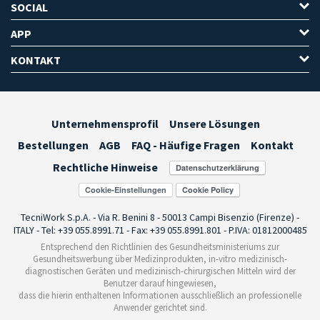
SOCIAL
APP
KONTAKT
Unternehmensprofil
Unsere Lösungen
Bestellungen
AGB
FAQ - Häufige Fragen
Kontakt
Rechtliche Hinweise
Cookie-Einstellungen
TecniWork S.p.A. - Via R. Benini 8 - 50013 Campi Bisenzio (Firenze) -
ITALY - Tel: +39 055.8991.71 - Fax: +39 055.8991.801 - P.IVA: 01812000485
Entsprechend den Richtlinien des Gesundheitsministeriums zur
Gesundheitswerbung über Medizinprodukten, in-vitro medizinisch-
diagnostischen Geräten und medizinisch-chirurgischen Mitteln wird der
Benutzer darauf hingewiesen,
dass die hierin enthaltenen Informationen ausschließlich an professionelle
Anwender gerichtet sind.