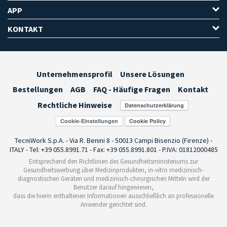
APP
KONTAKT
Unternehmensprofil
Unsere Lösungen
Bestellungen
AGB
FAQ - Häufige Fragen
Kontakt
Rechtliche Hinweise
Cookie-Einstellungen
TecniWork S.p.A. - Via R. Benini 8 - 50013 Campi Bisenzio (Firenze) -
ITALY - Tel: +39 055.8991.71 - Fax: +39 055.8991.801 - P.IVA: 01812000485
Entsprechend den Richtlinien des Gesundheitsministeriums zur
Gesundheitswerbung über Medizinprodukten, in-vitro medizinisch-
diagnostischen Geräten und medizinisch-chirurgischen Mitteln wird der
Benutzer darauf hingewiesen,
dass die hierin enthaltenen Informationen ausschließlich an professionelle
Anwender gerichtet sind.