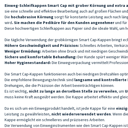
Einweg-Schleifkappen Smart Cap mit grober Körnung und extra a
sie eine schnelle und effektive Bearbeitung auch auf großen Flächen un
Die
hochabrasive Körnung
sorgt für konstante Leistung auch nach län
wird
. Sie machen
die Pediküre für den Kunden angenehmer
und für
Diese hochwertigen Schleifkappen aus Papier sind die ideale Wahl, um
Die tägliche Verwendung der grobkörnigen Smart Cap-Kappen bringt echte
Höhere Geschwindigkeit und Präzision:
Schnelles Arbeiten, Verkürz
Weniger Ermüdung:
Arbeiten ohne Druck und mit niedrigen Geschwind
Sichere und komfortable Behandlung:
Der Kunde spürt weniger Wä
Hoher Hygienestandard:
Die Einwegverpackung vermittelt Profession
Die Smart Cap-Kappen funktionieren auch bei niedrigen Drehzahlen opt
Die empfohlene Bewegungstechnik sind
langsame und kontrolliert
Drehungen, die die Präzision der Arbeit beeinträchtigen können.
Es ist wichtig,
nicht zu lange an derselben Stelle zu verweilen
, um
U
muss keine Kraft ausgeübt werden. Die Kappe arbeitet effektiv und gle
Da es sich um ein Einwegprodukt handelt, ist jede Kappe für eine
einzi
Leistung zu gewährleisten,
nicht wiederverwendet werden
. Wenn die
Kappe ermöglicht ein schnelleres und präziseres Arbeiten.
Die Verwendung von Einweginstrumenten wie den Smart Cap-Kappen ist f