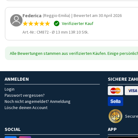
Federica
(Reggio-Emilia)
|
Bewertet am 30 April 2026
Verifizierter Kauf
Art.-Nr.: CM872
-
Ø 13 mm 13R 10 Stk.
Alle Bewertungen stammen aus verifizierten Käufen. Einige persönli
ANMELDEN
SICHERE ZA
Login
Passwort vergessen?
Noch nicht angemeldet? Anmeldung
Lösche deinen Account
Secure
SOCIAL
APP