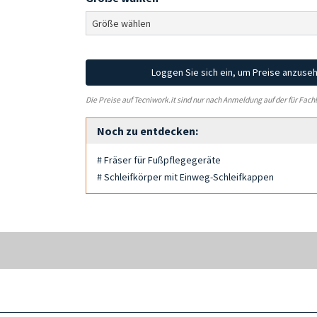
Loggen Sie sich ein, um Preise anzuse
Die Preise auf Tecniwork.it sind nur nach Anmeldung auf der für Fach
Noch zu entdecken:
# Fräser für Fußpflegegeräte
# Schleifkörper mit Einweg-Schleifkappen