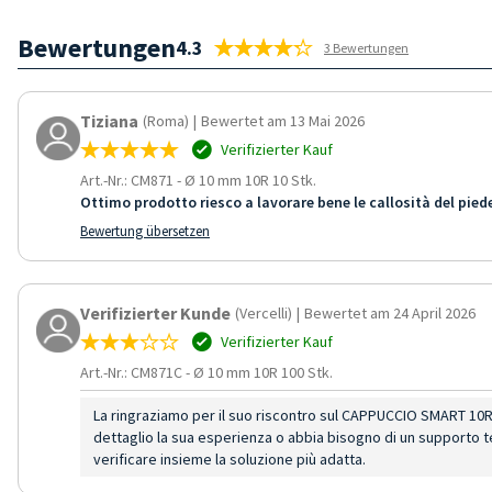
Bewertungen
4.3
3 Bewertungen
Tiziana
(Roma)
|
Bewertet am 13 Mai 2026
Verifizierter Kauf
Art.-Nr.: CM871
-
Ø 10 mm 10R 10 Stk.
Ottimo prodotto riesco a lavorare bene le callosità del pied
Bewertung übersetzen
Verifizierter Kunde
(Vercelli)
|
Bewertet am 24 April 2026
Verifizierter Kauf
Art.-Nr.: CM871C
-
Ø 10 mm 10R 100 Stk.
La ringraziamo per il suo riscontro sul CAPPUCCIO SMART 10
dettaglio la sua esperienza o abbia bisogno di un supporto t
verificare insieme la soluzione più adatta.