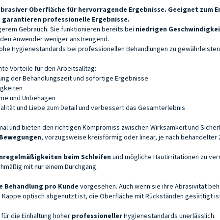
brasiver Oberfläche für
hervorragende Ergebnisse
.
Geeignet zum E
d
garantieren professionelle Ergebnisse.
gerem Gebrauch. Sie funktionieren bereits bei
niedrigen Geschwindigke
 den Anwender weniger anstrengend.
 hohe Hygienestandards bei professionellen Behandlungen zu gewährleisten
 Vorteile für den Arbeitsalltag:
ung der Behandlungszeit und sofortige Ergebnisse.
igkeiten
rme und Unbehagen
alität und Liebe zum Detail und verbessert das Gesamterlebnis
imal und bieten den richtigen Kompromiss zwischen Wirksamkeit und Sicher
e Bewegungen
, vorzugsweise kreisförmig oder linear, je nach behandelt
nregelmäßigkeiten beim Schleifen
und mögliche Hautirritationen zu verm
ichmäßig mit nur einem Durchgang.
ge Behandlung pro Kunde
vorgesehen. Auch wenn sie ihre Abrasivität behä
 Kappe optisch abgenutzt ist, die Oberfläche mit Rückständen gesättigt ist
ür die Einhaltung hoher
professioneller
Hygienestandards unerlässlich.