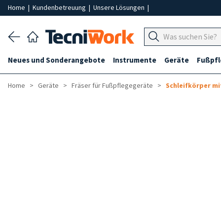
Home
|
Kundenbetreuung
|
Unsere Lösungen
|
Neues und Sonderangebote
Instrumente
Geräte
Fußpf
Home
Geräte
Fräser für Fußpflegegeräte
Schleifkörper m