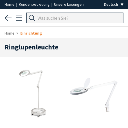
Home
|
Kundenbetreuung
|
Unsere Lösungen
Home
Einrichtung
Ringlupenleuchte